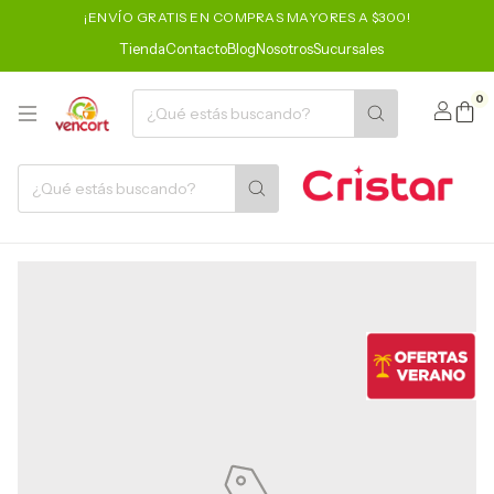
¡ENVÍO GRATIS EN COMPRAS MAYORES A $300!
Tienda
Contacto
Blog
Nosotros
Sucursales
0