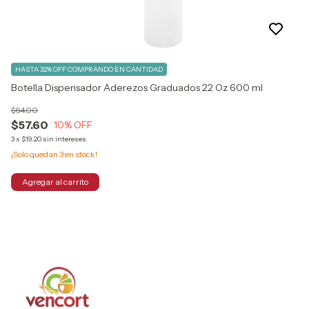
HASTA 32% OFF
COMPRANDO EN CANTIDAD
Botella Dispensador Aderezos Graduados 22 Oz 600 ml
$64.00
$57.60
10
% OFF
3
x
$19.20
sin intereses
¡Solo quedan
3
en stock!