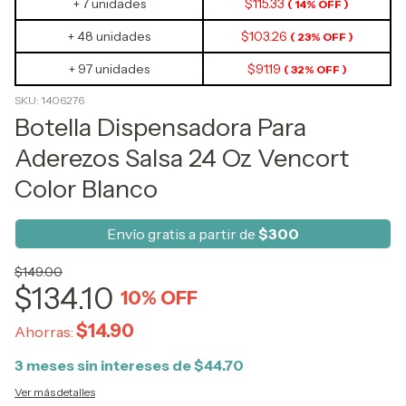
+ 7 unidades
$115.33
( 14% OFF )
+ 48 unidades
$103.26
( 23% OFF )
+ 97 unidades
$91.19
( 32% OFF )
SKU:
1406276
Botella Dispensadora Para
Aderezos Salsa 24 Oz Vencort
Color Blanco
Envío gratis a partir de
$300
$149.00
$134.10
10
% OFF
$14.90
Ahorras:
3
meses sin intereses de
$44.70
Ver más detalles