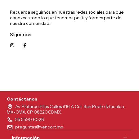
Recuerda seguirnos en nuestras redes sociales para que
conozcas todo lo que tenemos par ti y formes parte de
nuestra comunidad.
Síguenos
5215626249961
Contáctanos
Av. Plutarco Elías Calles 816 A Col. San Pedro Iztacalco,
MX-CMX, CP 08220,CDMX.
55 5590 6028
preguntas@vencort.mx
Información