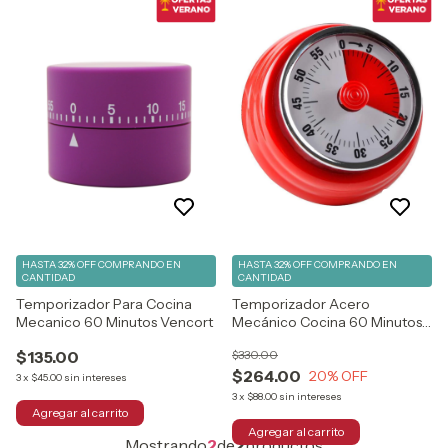
HASTA 32% OFF
COMPRANDO EN
HASTA 32% OFF
COMPRANDO EN
CANTIDAD
CANTIDAD
Temporizador Para Cocina
Temporizador Acero
Mecanico 60 Minutos Vencort
Mecánico Cocina 60 Minutos
Vencort Color Rojo 1425011
$135.00
$330.00
Rojo
$264.00
20
% OFF
3
x
$45.00
sin intereses
3
x
$88.00
sin intereses
Mostrando
2
de
2
productos