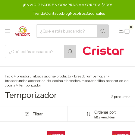
¡ENVÍO GRATIS EN COMPRAS MAYORES A $300!
Tienda
Contacto
Blog
Nosotros
Sucursales
0
Inicio
>
breadcrumbs.categoria-producto
>
breadcrumbs.hogar
>
breadcrumbs.accesorios-de-cocina
>
breadcrumbs.utensilios-accesorios-de-
cocina
>
Temporizador
Temporizador
2 productos
Ordenar por:
Filtrar
Más vendidos