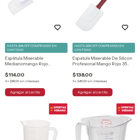
HASTA 32% OFF
COMPRANDO EN
HASTA 32% OFF
COMPRANDO EN
CANTIDAD
CANTIDAD
Espátula Miserable
Espatula Miserable De Silicon
Medianomango Rojo
Profesional Mango Rojo 35
Profesional 260ºc 25 Cm
Cm
$114.00
$138.00
3
x
$38.00
sin intereses
3
x
$46.00
sin intereses