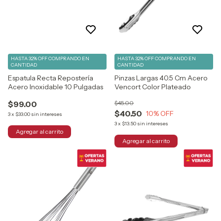
HASTA 32% OFF
COMPRANDO EN
HASTA 32% OFF
COMPRANDO EN
CANTIDAD
CANTIDAD
Espatula Recta Repostería
Pinzas Largas 40.5 Cm Acero
Acero Inoxidable 10 Pulgadas
Vencort Color Plateado
$99.00
$45.00
$40.50
10
% OFF
3
x
$33.00
sin intereses
3
x
$13.50
sin intereses