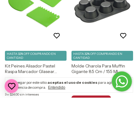
HASTA 32% OFF
COMPRANDO EN
HASTA 32% OFF
COMPRANDO EN
CANTIDAD
CANTIDAD
Kit Peines Alisador Pastel
Molde Charola Para Muffin
Raspa Marcador Glasear
Gigante 8.5 Cm / 155 Ml
Reposteria
Vencort
$80.00
$301.00
Al navegar por este sitio
aceptas el uso de cookies
para agilizar tu
$72.00
experiencia de compra.
10
% OFF
Entendido
3
x
$100.33
sin intereses
3
x
$24.00
sin intereses
GRATIS