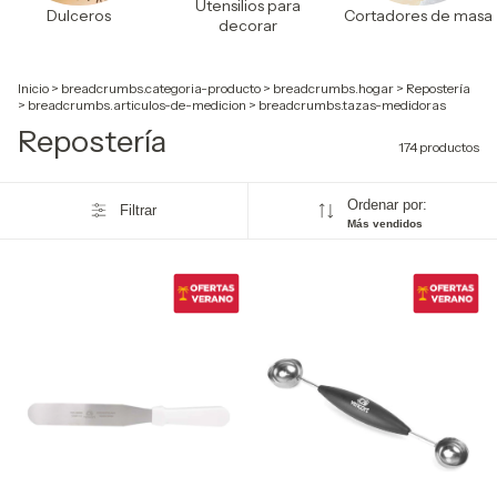
Utensilios para
Dulceros
Cortadores de masa
decorar
Inicio
>
breadcrumbs.categoria-producto
>
breadcrumbs.hogar
>
Repostería
>
breadcrumbs.articulos-de-medicion
>
breadcrumbs.tazas-medidoras
Repostería
174 productos
Ordenar por:
Filtrar
Más vendidos