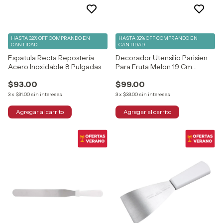
HASTA 32% OFF
COMPRANDO EN
HASTA 32% OFF
COMPRANDO EN
CANTIDAD
CANTIDAD
Espatula Recta Repostería
Decorador Utensilio Parisien
Acero Inoxidable 8 Pulgadas
Para Fruta Melon 19 Cm
Vencort
$93.00
$99.00
3
x
$31.00
sin intereses
3
x
$33.00
sin intereses