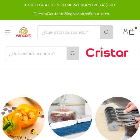
¡ENVÍO GRATIS EN COMPRAS MAYORES A $300!
Tienda
Contacto
Blog
Nosotros
Sucursales
0