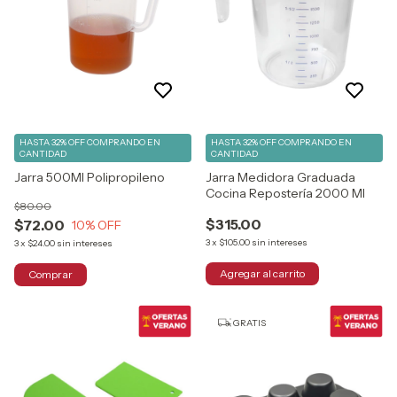
HASTA 32% OFF
COMPRANDO EN
HASTA 32% OFF
COMPRANDO EN
CANTIDAD
CANTIDAD
Jarra 500Ml Polipropileno
Jarra Medidora Graduada
Cocina Repostería 2000 Ml
$80.00
$315.00
$72.00
10
% OFF
3
x
$105.00
sin intereses
3
x
$24.00
sin intereses
GRATIS