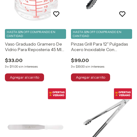
HASTA 32% OFF
COMPRANDO EN
HASTA 32% OFF
COMPRANDO EN
CANTIDAD
CANTIDAD
Vaso Graduado Gramero De
Pinzas Grill Para 12" Pulgadas
Vidrio Para Reposteria 45 Ml
Acero Inoxidable Con
Vencort
Antiderrapante
$33.00
$99.00
3
x
$11.00
sin intereses
3
x
$33.00
sin intereses