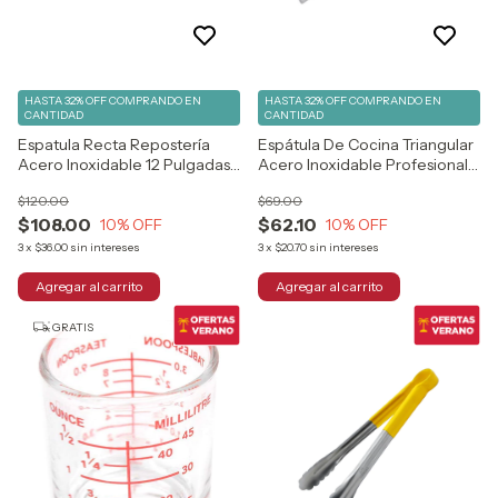
HASTA 32% OFF
COMPRANDO EN
HASTA 32% OFF
COMPRANDO EN
CANTIDAD
CANTIDAD
Espatula Recta Repostería
Espátula De Cocina Triangular
Acero Inoxidable 12 Pulgadas
Acero Inoxidable Profesional
Color Blanco
Color Blanco
$120.00
$69.00
$108.00
$62.10
10
% OFF
10
% OFF
3
x
$36.00
sin intereses
3
x
$20.70
sin intereses
GRATIS