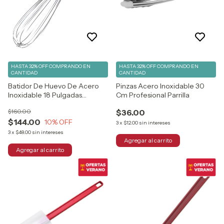
HASTA 32% OFF
COMPRANDO EN
HASTA 32% OFF
COMPRANDO EN
CANTIDAD
CANTIDAD
Batidor De Huevo De Acero
Pinzas Acero Inoxidable 30
Inoxidable 18 Pulgadas
Cm Profesional Parrilla
Vencort
$160.00
$36.00
$144.00
10
% OFF
3
x
$12.00
sin intereses
3
x
$48.00
sin intereses