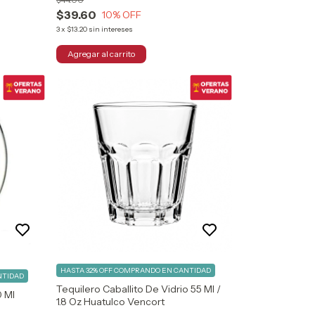
$39.60
10
% OFF
3
x
$13.20
sin intereses
HASTA 32% OFF
COMPRANDO EN CANTIDAD
NTIDAD
Tequilero Caballito De Vidrio 55 Ml /
0 Ml
1.8 Oz Huatulco Vencort