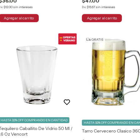
$36.00
$47.00
3
x
$12.00
sin intereses
3
x
$15.67
sin intereses
GRATIS
HASTA 32% OFF
COMPRANDO EN CANTIDAD
HASTA 32% OFF
COMPRANDO EN CA
Tequilero Caballito De Vidrio 50 Ml /
Tarro Cervecero Clasico 36
1.6 Oz Vencort