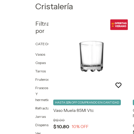
Cristalería
Filtrar
por
CATEGORÍAS
Vasos
Copas
Tarros
Fruteros
Frascos
Y
hermeticos
HASTA 32% OFF
COMPRANDO EN CANTIDAD
Refractarios
Vaso Muela 85Ml Vtc
Jarras
$12.00
Dispensadores
$10.80
10
% OFF
Ver