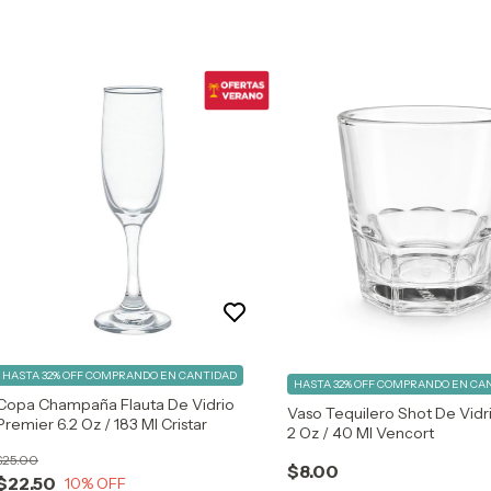
HASTA 32% OFF
COMPRANDO EN CANTIDAD
HASTA 32% OFF
COMPRANDO EN CA
Copa Champaña Flauta De Vidrio
Vaso Tequilero Shot De Vidr
Premier 6.2 Oz / 183 Ml Cristar
2 Oz / 40 Ml Vencort
$25.00
$8.00
$22.50
10
% OFF