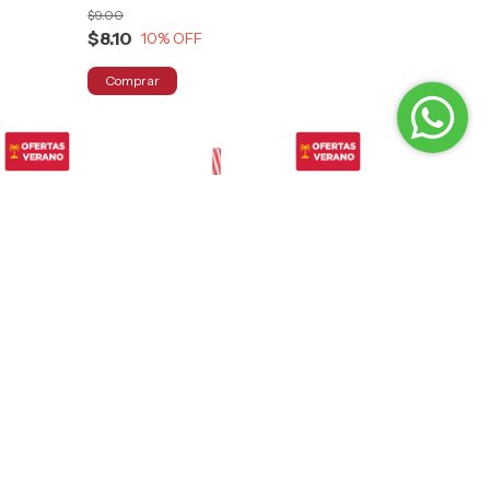
$9.00
$8.10
10
% OFF
NTIDAD
HASTA 32% OFF
COMPRANDO EN CANTIDAD
 Grueso
Tarro Mason Con T Y Popote