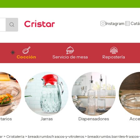
Instagram
Catá
Cocción
Servicio de mesa
Repostería
ras
Dispensadores
Accesorios
Lico
ar
>
Cristalería
>
breadcrumbs.frascos-y-vitroleros
>
breadcrumbs.barriles-frascos-y