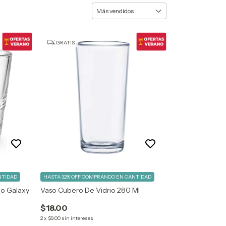
GRATIS
NTIDAD
HASTA 32% OFF
COMPRANDO EN CANTIDAD
io Galaxy
Vaso Cubero De Vidrio 280 Ml
$18.00
2
x
$9.00
sin intereses