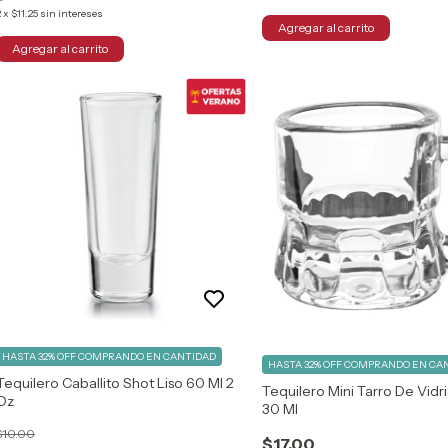
2
x
$11.25
sin intereses
HASTA 32% OFF
COMPRANDO EN CANTIDAD
HASTA 32% OFF
COMPRANDO EN CA
Tequilero Caballito Shot Liso 60 Ml 2
Tequilero Mini Tarro De Vidri
Oz
30 Ml
$10.00
$17.00