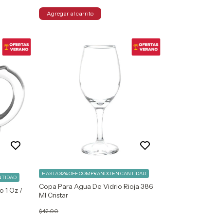
HASTA 32% OFF
COMPRANDO EN CANTIDAD
NTIDAD
Copa Para Agua De Vidrio Rioja 386
o 1 Oz /
Ml Cristar
$42.00