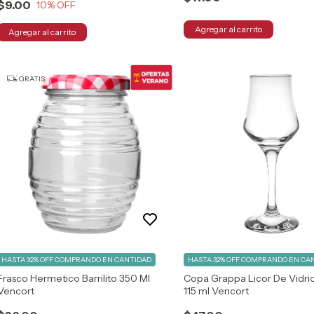
$9.00
10
% OFF
GRATIS
HASTA 32% OFF
COMPRANDO EN CANTIDAD
HASTA 32% OFF
COMPRANDO EN CA
Frasco Hermetico Barrilito 350 Ml
Copa Grappa Licor De Vidri
Vencort
115 ml Vencort