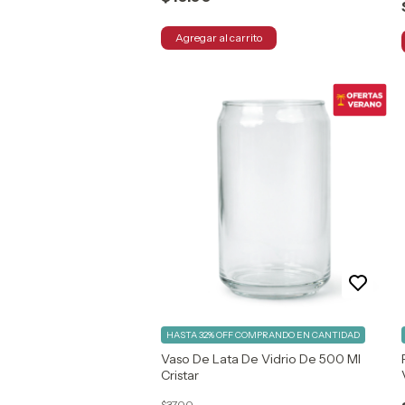
(2)
Ver
más
NOMBRE
DEL
DISEÑO
Cristalino
(1)
Floreado
(1)
MARCA
Anchor
(1)
HASTA 32% OFF
COMPRANDO EN CANTIDAD
Vaso De Lata De Vidrio De 500 Ml
Arcoroc
Cristar
(4)
Ariadne
$37.00