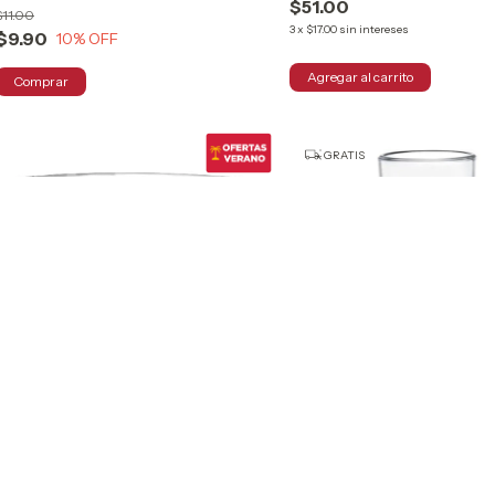
$51.00
$11.00
3
x
$17.00
sin intereses
$9.90
10
% OFF
GRATIS
HASTA 32% OFF
COMPRANDO EN CANTIDAD
HASTA 32% OFF
COMPRANDO EN CA
Copa Para Helado De Vidrio
Vaso Highball Liso De Vidrio
Lexington 7.5 Oz / 222 Ml Cristar
Glassia 300 Ml