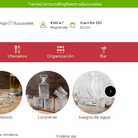
Tienda
Contacto
Blog
Nosotros
Sucursales
Entra
/
Carrito
(
0
)
logo
Sucursales
Regístrate
$0.00
Utensilios
Organización
Bar
reras
Juegos de agua
Vitroleros
Hi
-vitroleros
Ordenar por