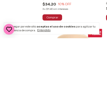
$34.20
10
% OFF
3
x
$11.40
sin intereses
Al navegar por este sitio
aceptas el uso de cookies
para agilizar tu
experiencia de compra.
Entendido
HASTA 32% OFF
COMPRANDO EN CANTIDAD
Vaso Melamina