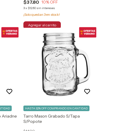
$37.80
10
% OFF
3
x
$12.60
sin intereses
¡Solo quedan
3
en stock!
NTIDAD
HASTA 32% OFF
COMPRANDO EN CANTIDAD
o Ariadne
Tarro Mason Grabado S/Tapa
S/Popote
$44.00