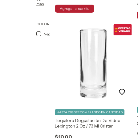
más
COLOR
Negro
(1)
Rojo
(3)
Morado
(1)
Verde
(1)
Dorado
(4)
Blanco
HASTA 32% OFF
COMPRANDO EN CANTIDAD
(1)
Tequilero Degustación De Vidrio
Azul
Lexington 2 Oz / 73 Ml Cristar
(3)
$10.00
Arcoirirs