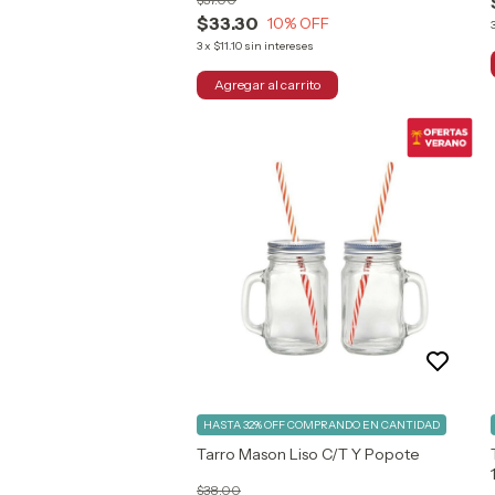
(1)
$33.30
10
% OFF
3
x
$11.10
sin intereses
Chef&sommelier
(2)
Cristar
(50)
Frasco
(1)
Galssia
(1)
Glassia
(3)
Ver
más
PRECIO
HASTA 32% OFF
COMPRANDO EN CANTIDAD
Desde
Hasta
Tarro Mason Liso C/T Y Popote
$38.00