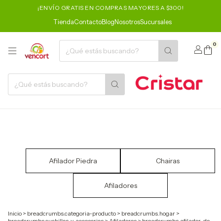
¡ENVÍO GRATIS EN COMPRAS MAYORES A $300!
Tienda
Contacto
Blog
Nosotros
Sucursales
0
Afilador Piedra
Chairas
Afiladores
Inicio
>
breadcrumbs.categoria-producto
>
breadcrumbs.hogar
>
breadcrumbs.cuchillos-y-accesorios
>
Afiladores
>
breadcrumbs.afilador-de-