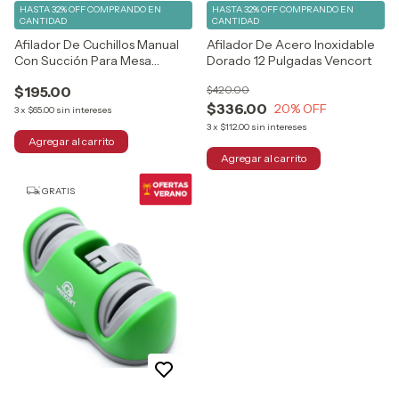
HASTA 32% OFF
COMPRANDO EN
HASTA 32% OFF
COMPRANDO EN
CANTIDAD
CANTIDAD
Afilador De Cuchillos Manual
Afilador De Acero Inoxidable
Con Succión Para Mesa
Dorado 12 Pulgadas Vencort
Vencort
$195.00
$420.00
$336.00
20
% OFF
3
x
$65.00
sin intereses
3
x
$112.00
sin intereses
GRATIS