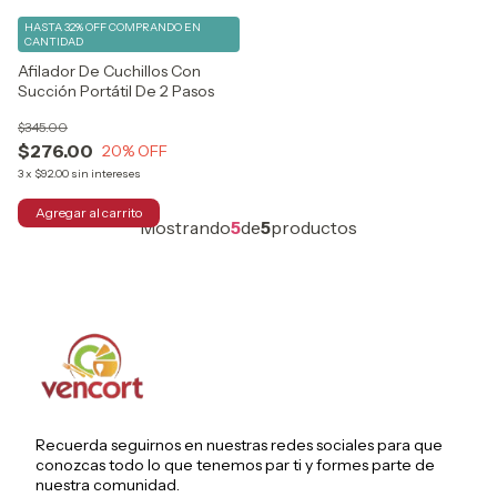
HASTA 32% OFF
COMPRANDO EN
CANTIDAD
Afilador De Cuchillos Con
Succión Portátil De 2 Pasos
$345.00
$276.00
20
% OFF
3
x
$92.00
sin intereses
Mostrando
5
de
5
productos
Recuerda seguirnos en nuestras redes sociales para que
conozcas todo lo que tenemos par ti y formes parte de
nuestra comunidad.