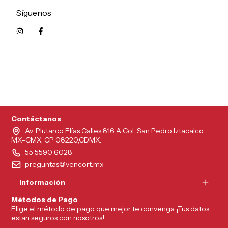
Síguenos
5215626249961
Contáctanos
Av. Plutarco Elías Calles 816 A Col. San Pedro Iztacalco,
MX-CMX, CP 08220,CDMX.
55 5590 6028
preguntas@vencort.mx
Información
Métodos de Pago
Elige el método de pago que mejor te convenga ¡Tus datos
estan seguros con nosotros!