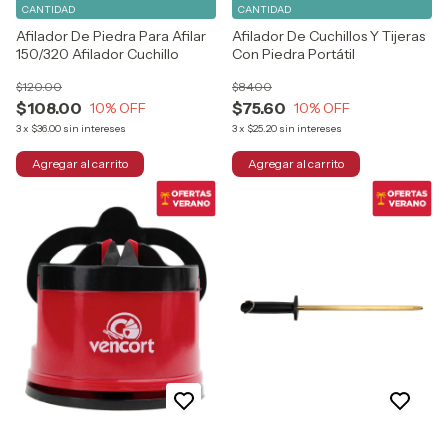
CANTIDAD
CANTIDAD
Afilador De Piedra Para Afilar
Afilador De Cuchillos Y Tijeras
150/320 Afilador Cuchillo
Con Piedra Portátil
$120.00
$84.00
$108.00
$75.60
10
% OFF
10
% OFF
3
x
$36.00
sin intereses
3
x
$25.20
sin intereses