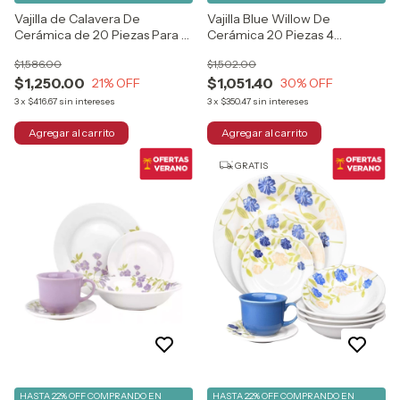
Vajilla de Calavera De
Vajilla Blue Willow De
Cerámica de 20 Piezas Para 4
Cerámica 20 Piezas 4
Personas Vencort
Personas
$1,586.00
$1,502.00
$1,250.00
$1,051.40
21
% OFF
30
% OFF
3
x
$416.67
sin intereses
3
x
$350.47
sin intereses
GRATIS
HASTA 22% OFF
COMPRANDO EN
HASTA 22% OFF
COMPRANDO EN