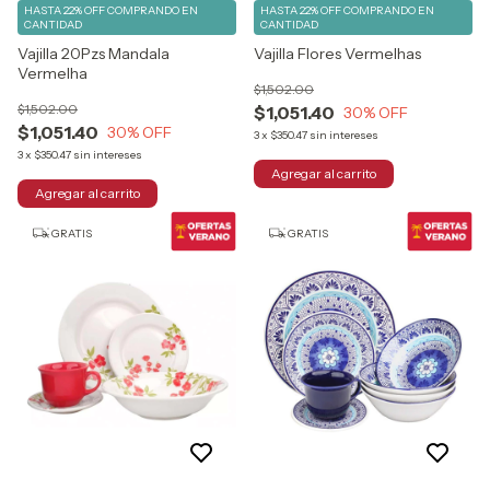
HASTA 22% OFF
COMPRANDO EN
HASTA 22% OFF
COMPRANDO EN
CANTIDAD
CANTIDAD
Vajilla 20Pzs Mandala
Vajilla Flores Vermelhas
Vermelha
$1,502.00
$1,502.00
$1,051.40
30
% OFF
$1,051.40
30
% OFF
3
x
$350.47
sin intereses
3
x
$350.47
sin intereses
GRATIS
GRATIS