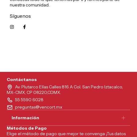
nuestra comunidad.
Síguenos
5215626249961
Contáctanos
Av. Plutarco Elías Calles 816 A Col. San Pedro Iztacalco,
MX-CMX, CP 08220,CDMX.
55 5590 6028
preguntas@vencort.mx
Información
Métodos de Pago
Elige el método de pago que mejor te convenga ¡Tus datos