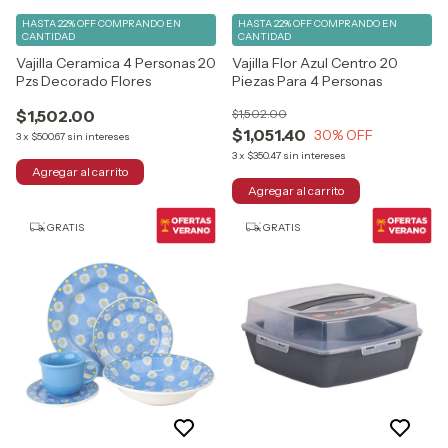
HASTA 22% OFF
COMPRANDO EN
HASTA 22% OFF
COMPRANDO EN
CANTIDAD
CANTIDAD
Vajilla Ceramica 4 Personas 20
Vajilla Flor Azul Centro 20
Pzs Decorado Flores
Piezas Para 4 Personas
$1,502.00
$1,502.00
$1,051.40
30
% OFF
3
x
$500.67
sin intereses
3
x
$350.47
sin intereses
GRATIS
GRATIS