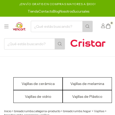
¡ENVÍO GRATIS EN COMPRAS MAYORES A $300!
Tienda
Contacto
Blog
Nosotros
Sucursales
0
Vajillas de cerámica
Vajillas de melamina
Vajillas de vidrio
Vajillas de Plástico
Inicio
>
breadcrumbs.categoria-producto
>
breadcrumbs.hogar
>
Vajillas
>
breadcrumbs.accesorios-vajillas