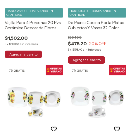
HASTA 22% OFF
COMPRANDO EN
HASTA 32% OFF
COMPRANDO EN
CANTIDAD
CANTIDAD
Vajilla Para 4 Personas 20 Pzs
De Picnic Cocina Porta Platos
Cerámica Decorada Flores
Cubiertos Y Vasos 32 Color
Negro
$1,502.00
$594.00
$475.20
20
% OFF
3
x
$500.67
sin intereses
3
x
$158.40
sin intereses
GRATIS
GRATIS