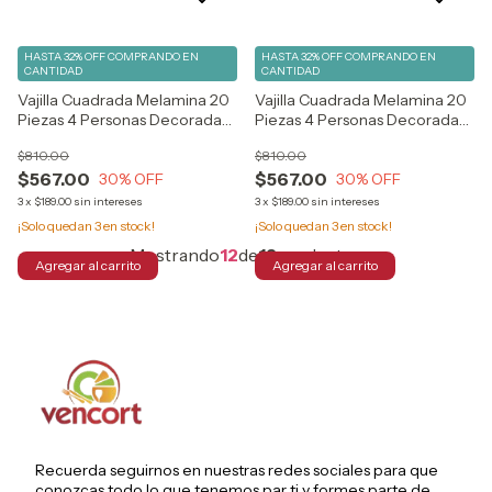
HASTA 32% OFF
COMPRANDO EN
HASTA 32% OFF
COMPRANDO EN
CANTIDAD
CANTIDAD
Vajilla Cuadrada Melamina 20
Vajilla Cuadrada Melamina 20
Piezas 4 Personas Decorada
Piezas 4 Personas Decorada
Flor Color Anita
Flor Color Daniela
$810.00
$810.00
$567.00
$567.00
30
% OFF
30
% OFF
3
x
$189.00
sin intereses
3
x
$189.00
sin intereses
¡Solo quedan
3
en stock!
¡Solo quedan
3
en stock!
Mostrando
12
de
12
productos
Recuerda seguirnos en nuestras redes sociales para que
conozcas todo lo que tenemos par ti y formes parte de