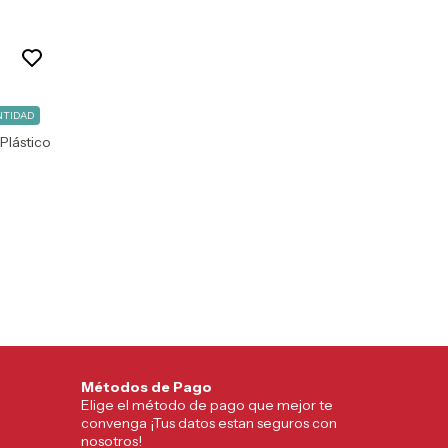
NTIDAD
Plástico
Métodos de Pago
Elige el método de pago que mejor te
convenga ¡Tus datos estan seguros con
nosotros!