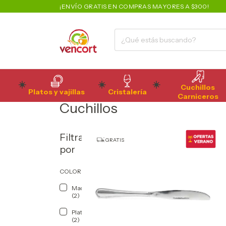
¡ENVÍO GRATIS EN COMPRAS MAYORES A $300!
Cuchillos
Platos y vajillas
Cristalería
Inicio
>
breadcrumbs.categoria-producto
>
breadcrumbs.hog
Carniceros
Cuchillos
Filtrar
GRATIS
por
COLOR
Madera
(2)
Plateado
(2)