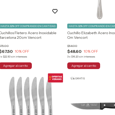
HASTA 32% OFF
COMPRANDO EN CANTIDAD
HASTA 32% OFF
COMPRANDO EN CA
Cuchillos Fletero Acero Inoxidable
Cuchillo Elizabeth Acero Ino
Barcelona 20cm Vencort
Cm Vencort
$75.00
$54.00
$67.50
$48.60
10
% OFF
10
% OFF
3
x
$22.50
sin intereses
3
x
$16.20
sin intereses
GRATIS