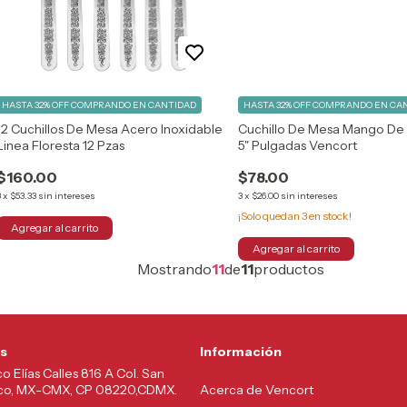
HASTA 32% OFF
COMPRANDO EN CANTIDAD
HASTA 32% OFF
COMPRANDO EN CA
12 Cuchillos De Mesa Acero Inoxidable
Cuchillo De Mesa Mango De 
Linea Floresta 12 Pzas
5" Pulgadas Vencort
$160.00
$78.00
3
x
$53.33
sin intereses
3
x
$26.00
sin intereses
¡Solo quedan
3
en stock!
Mostrando
11
de
11
productos
s
Información
co Elías Calles 816 A Col. San
lco, MX-CMX, CP 08220,CDMX.
Acerca de Vencort