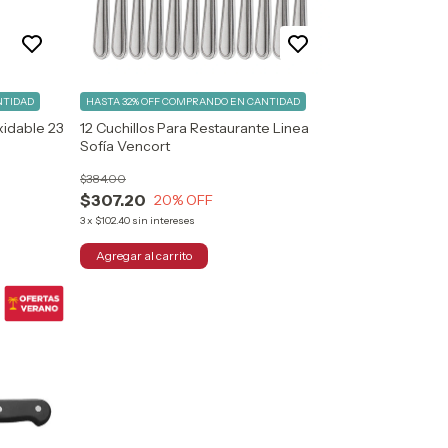
NTIDAD
HASTA 32% OFF
COMPRANDO EN CANTIDAD
xidable 23
12 Cuchillos Para Restaurante Linea
Sofía Vencort
$384.00
$307.20
20
% OFF
3
x
$102.40
sin intereses