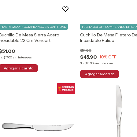
HASTA 32% OFF
COMPRANDO EN CANTIDAD
HASTA 32% OFF
COMPRANDO EN CA
Cuchillo De Mesa Sierra Acero
Cuchillo De Mesa Filetero D
Inoxidable 22 Cm Vencort
Inoxidable Pulido
$51.00
$51.00
$45.90
10
% OFF
3
x
$17.00
sin intereses
3
x
$15.30
sin intereses