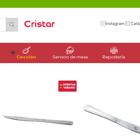
Instagram
Catá
Cocción
Servicio de mesa
Repostería
ar
>
breadcrumbs.cuchillos-y-accesorios
>
Cuchillos
>
breadcrumbs.mondadores