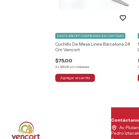
HASTA 32% OFF
COMPRANDO EN CANTIDAD
Cuchillo De Mesa Linea Barcelona 24
Cm Vencort
$75.00
3
x
$25.00
sin intereses
Contáctano
Av. Plutar
Pedro Iztaca