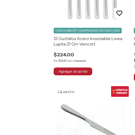
HASTA 32% OFF
COMPRANDO EN CANTIDAD
12 Cuchillos Acero Inoxidable Linea
Lupita 21 Cm Vencort
$224.00
3
x
$74.67
sin intereses
GRATIS