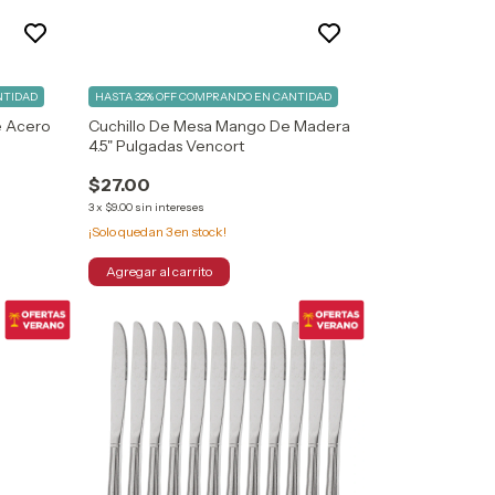
NTIDAD
HASTA 32% OFF
COMPRANDO EN CANTIDAD
e Acero
Cuchillo De Mesa Mango De Madera
4.5" Pulgadas Vencort
$27.00
3
x
$9.00
sin intereses
¡Solo quedan
3
en stock!