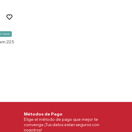
NTIDAD
rin 22.5
Métodos de Pago
Elige el método de pago que mejor te
convenga ¡Tus datos estan seguros con
nosotros!