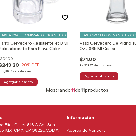
HASTA 32% OFF
COMPRANDO EN CANTIDAD
HASTA 32% OFF
COMPRANDO EN CA
Tarro Cervecero Resistente 450 Ml
Vaso Cervecero De Vidrio Tu
Policarbonato Para Playa Color
Oz / 665 Ml Cristar
Transparente
$304.00
$71.00
$243.20
20
% OFF
3
x
$23.67
sin intereses
3
x
$81.07
sin intereses
Mostrando
11
de
11
productos
s
Información
co Elías Calles 816 A Col. San
lco, MX-CMX, CP 08220,CDMX.
Acerca de Vencort