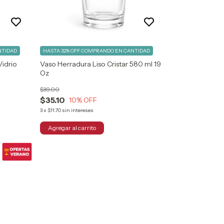
NTIDAD
HASTA 32% OFF
COMPRANDO EN CANTIDAD
idrio
Vaso Herradura Liso Cristar 580 ml 19
Oz
$39.00
$35.10
10
% OFF
3
x
$11.70
sin intereses