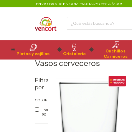
¡ENVÍO GRATIS EN COMPRAS MAYORES A $300!
Cuchillos
Platos y vajillas
Cristalería
Inicio
>
Bar
>
Vasos y Copas
>
Vasos cerveceros
Carniceros
Vasos cerveceros
Filtrar
por
COLOR
Transparente
(6)