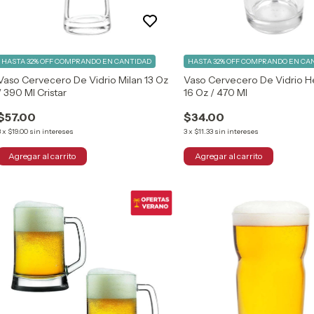
HASTA 32% OFF
COMPRANDO EN CANTIDAD
HASTA 32% OFF
COMPRANDO EN CA
Vaso Cervecero De Vidrio Milan 13 Oz
Vaso Cervecero De Vidrio H
/ 390 Ml Cristar
16 Oz / 470 Ml
$57.00
$34.00
3
x
$19.00
sin intereses
3
x
$11.33
sin intereses