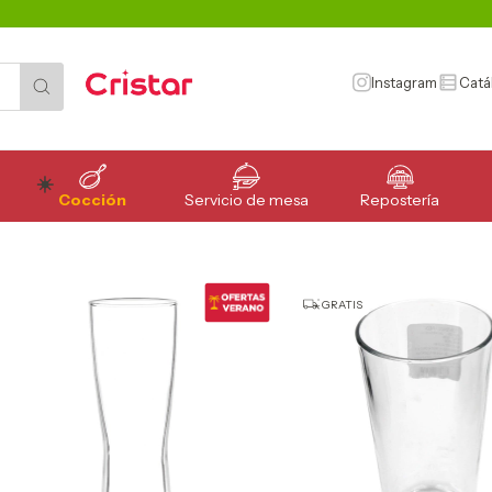
Instagram
Catá
Cocción
Servicio de mesa
Repostería
GRATIS