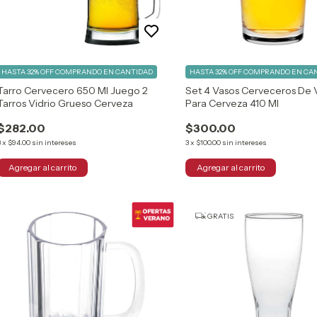
HASTA 32% OFF
COMPRANDO EN CANTIDAD
HASTA 32% OFF
COMPRANDO EN CA
Tarro Cervecero 650 Ml Juego 2
Set 4 Vasos Cerveceros De V
Tarros Vidrio Grueso Cerveza
Para Cerveza 410 Ml
$282.00
$300.00
3
x
$94.00
sin intereses
3
x
$100.00
sin intereses
GRATIS