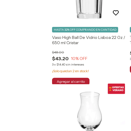
HASTA 32% OFF
COMPRANDO EN CANTIDAD
Vaso High Ball De Vidrio Lisboa 22 Oz /
650 ml Cristar
$48.00
$43.20
10
% OFF
3
x
$14.40
sin intereses
¡Solo quedan
2
en stock!