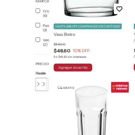
MARCA
Cristar
(6)
Pasabahce
HASTA 32% OFF
COMPRANDO EN CANTIDAD
(3)
Vaso Bistro
Vencort
$54.00
(2)
$48.60
10
% OFF
3
x
$16.20
sin intereses
PRECIO
Desde
Hasta
GRATIS