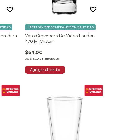
NTIDAD
HASTA 32% OFF
COMPRANDO EN CANTIDAD
erradura
Vaso Cervecero De Vidrio London
470 Ml Cristar
$54.00
3
x
$18.00
sin intereses