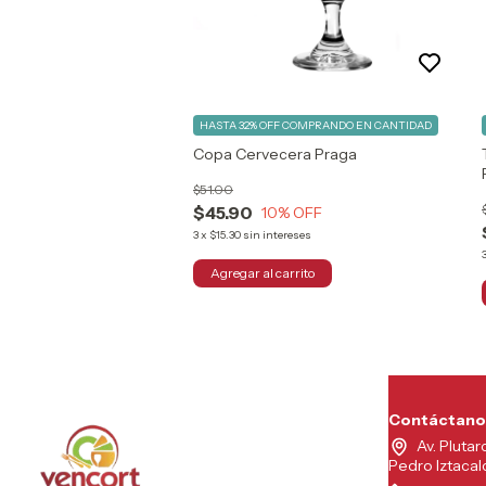
HASTA 32% OFF
COMPRANDO EN CANTIDAD
Copa Cervecera Praga
$51.00
$45.90
10
% OFF
3
x
$15.30
sin intereses
Contáctano
Av. Plutar
Pedro Iztaca