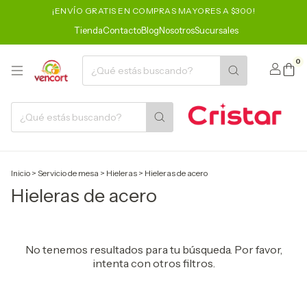
¡ENVÍO GRATIS EN COMPRAS MAYORES A $300!
Tienda
Contacto
Blog
Nosotros
Sucursales
0
Inicio
>
Servicio de mesa
>
Hieleras
>
Hieleras de acero
Hieleras de acero
No tenemos resultados para tu búsqueda. Por favor,
intenta con otros filtros.