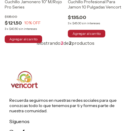
Cuchillo Jamonero 10" M/Rojo
Cuchillo Profesional Para
Pro Series
Jamon 10 Pulgadas Vencort
$135.00
$135.00
$121.50
10
% OFF
3
x
$45.00
sin intereses
3
x
$40.50
sin intereses
Mostrando
2
de
2
productos
Recuerda seguirnos en nuestras redes sociales para que
conozcas todo lo que tenemos par ti y formes parte de
nuestra comunidad.
Síguenos