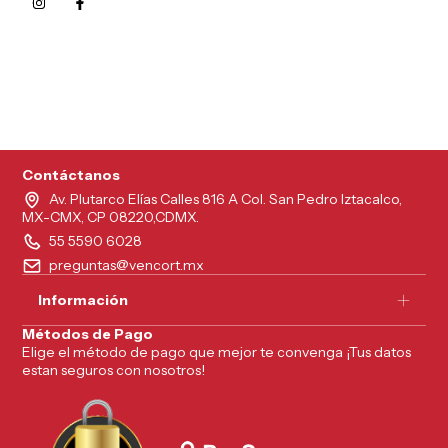
5215626249961
Contáctanos
Av. Plutarco Elías Calles 816 A Col. San Pedro Iztacalco,
MX-CMX, CP 08220,CDMX.
55 5590 6028
preguntas@vencort.mx
Información
Métodos de Pago
Elige el método de pago que mejor te convenga ¡Tus datos
estan seguros con nosotros!