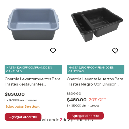
HASTA 32% OFF
COMPRANDO EN
HASTA 32% OFF
COMPRANDO EN
CANTIDAD
CANTIDAD
Charola Levantamuertos Para
Charola Levanta Muertos Para
Trastes Restaurantes
Trastes Negro Con Division
Profesional
Negro
$630.00
$600.00
$480.00
20
% OFF
3
x
$210.00
sin intereses
3
x
$160.00
sin intereses
¡Solo quedan
3
en stock!
Mostrando
2
de
2
productos