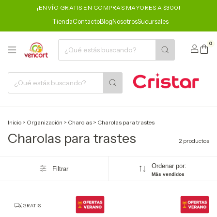
¡ENVÍO GRATIS EN COMPRAS MAYORES A $300!
Tienda
Contacto
Blog
Nosotros
Sucursales
0
Inicio
>
Organización
>
Charolas
>
Charolas para trastes
Charolas para trastes
2 productos
Ordenar por:
Filtrar
Más vendidos
GRATIS