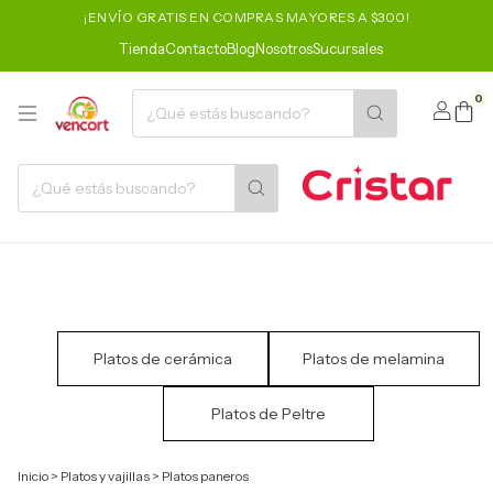
¡ENVÍO GRATIS EN COMPRAS MAYORES A $300!
Tienda
Contacto
Blog
Nosotros
Sucursales
0
Platos de cerámica
Platos de melamina
Platos de Peltre
Inicio
>
Platos y vajillas
>
Platos paneros