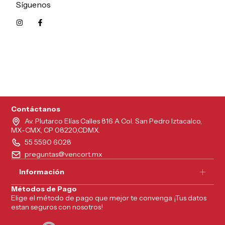
Síguenos
5215626249961
Contáctanos
Av. Plutarco Elías Calles 816 A Col. San Pedro Iztacalco,
MX-CMX, CP 08220,CDMX.
55 5590 6028
preguntas@vencort.mx
Información
Métodos de Pago
Elige el método de pago que mejor te convenga ¡Tus datos
estan seguros con nosotros!