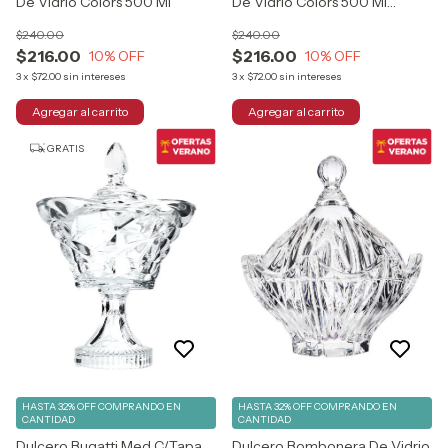
De Vidrio Colors 500 Ml
De Vidrio Colors 500 Ml
Tornasol
$240.00
$240.00
$216.00
$216.00
10
% OFF
10
% OFF
3
x
$72.00
sin intereses
3
x
$72.00
sin intereses
GRATIS
HASTA 32% OFF
COMPRANDO EN
HASTA 32% OFF
COMPRANDO EN
CANTIDAD
CANTIDAD
Dulcero Bugatti Med C/Tapa
Dulcero Bombonera De Vidrio