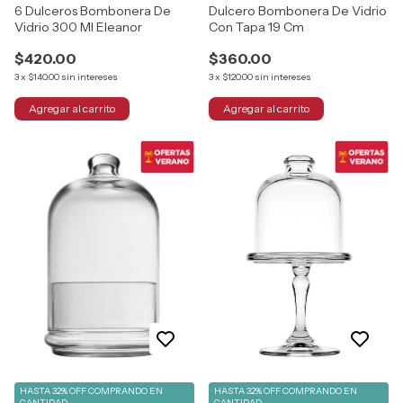
6 Dulceros Bombonera De
Dulcero Bombonera De Vidrio
Vidrio 300 Ml Eleanor
Con Tapa 19 Cm
$420.00
$360.00
3
x
$140.00
sin intereses
3
x
$120.00
sin intereses
HASTA 32% OFF
COMPRANDO EN
HASTA 32% OFF
COMPRANDO EN
CANTIDAD
CANTIDAD