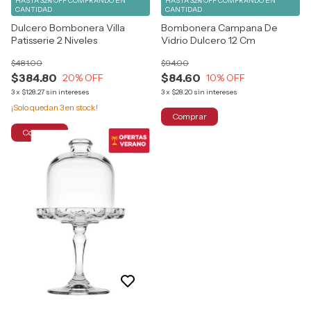
HASTA 32% OFF
COMPRANDO EN
HASTA 32% OFF
COMPRANDO EN
CANTIDAD
CANTIDAD
Dulcero Bombonera Villa
Bombonera Campana De
Patisserie 2 Niveles
Vidrio Dulcero 12 Cm
$481.00
$94.00
$384.80
$84.60
20
% OFF
10
% OFF
3
x
$128.27
sin intereses
3
x
$28.20
sin intereses
¡Solo quedan
3
en stock!