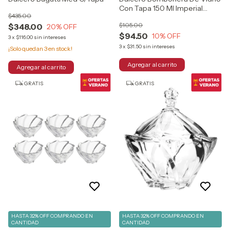
Con Tapa 150 Ml Imperial
$435.00
Color Transparente
$105.00
$348.00
20
% OFF
$94.50
10
% OFF
3
x
$116.00
sin intereses
3
x
$31.50
sin intereses
¡Solo quedan
3
en stock!
GRATIS
GRATIS
HASTA 32% OFF
COMPRANDO EN
HASTA 32% OFF
COMPRANDO EN
CANTIDAD
CANTIDAD