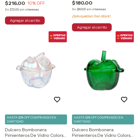
$180.00
$216.00
10
% OFF
3
x
$60.00
sin intereses
3
x
$72.00
sin intereses
¡Solo quedan
3
en stock!
HASTA 32% OFF
COMPRANDO EN
HASTA 32% OFF
COMPRANDO EN
CANTIDAD
CANTIDAD
Dulcero Bombonera
Dulcero Bombonera
Pimienteros De Vidrio Colors
Pimienteros De Vidrio Colors