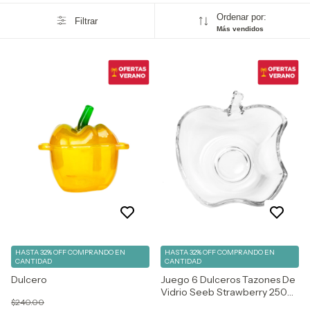
Ordenar por:
Filtrar
Más vendidos
HASTA 32% OFF
COMPRANDO EN
HASTA 32% OFF
COMPRANDO EN
CANTIDAD
CANTIDAD
Dulcero
Juego 6 Dulceros Tazones De
Vidrio Seeb Strawberry 250
$240.00
Ml