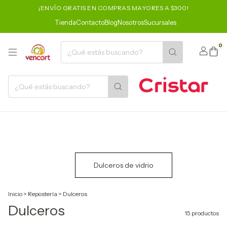
¡ENVÍO GRATIS EN COMPRAS MAYORES A $300!
Tienda
Contacto
Blog
Nosotros
Sucursales
0
Dulceros de vidrio
Inicio
>
Repostería
>
Dulceros
Dulceros
15 productos