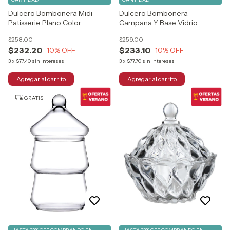
Dulcero Bombonera Midi
Dulcero Bombonera
Patisserie Plano Color
Campana Y Base Vidrio
Transparente
Pasabahce
$258.00
$259.00
$232.20
$233.10
10
% OFF
10
% OFF
3
x
$77.40
sin intereses
3
x
$77.70
sin intereses
GRATIS