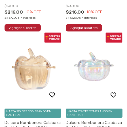
500 Ml
500 Ml
$240.00
$240.00
$216.00
$216.00
10
% OFF
10
% OFF
3
x
$72.00
sin intereses
3
x
$72.00
sin intereses
HASTA 32% OFF
COMPRANDO EN
HASTA 32% OFF
COMPRANDO EN
CANTIDAD
CANTIDAD
Dulcero Bombonera Calabaza
Dulcero Bombonera Calabaza