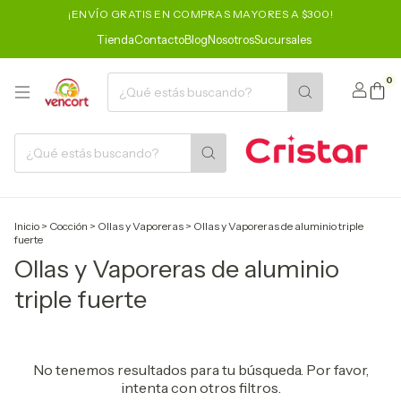
¡ENVÍO GRATIS EN COMPRAS MAYORES A $300!
Tienda
Contacto
Blog
Nosotros
Sucursales
0
Inicio
>
Cocción
>
Ollas y Vaporeras
>
Ollas y Vaporeras de aluminio triple
fuerte
Ollas y Vaporeras de aluminio
triple fuerte
No tenemos resultados para tu búsqueda. Por favor,
intenta con otros filtros.