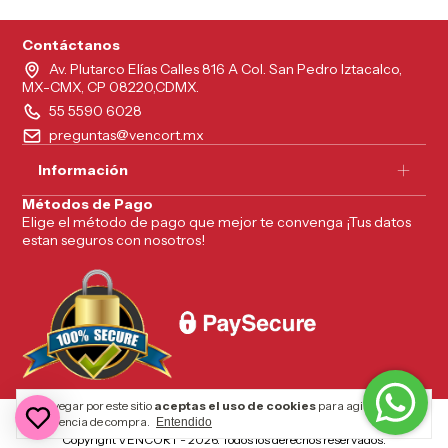
Contáctanos
Av. Plutarco Elías Calles 816 A Col. San Pedro Iztacalco,
MX-CMX, CP 08220,CDMX.
55 5590 6028
preguntas@vencort.mx
Información
Métodos de Pago
Elige el método de pago que mejor te convenga ¡Tus datos
estan seguros con nosotros!
Al navegar por este sitio
aceptas el uso de cookies
para agilizar tu
experiencia de compra.
Entendido
Copyright VENCORT - 2026. Todos los derechos reservados.