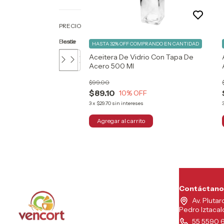
PRECIO
Desde
Hasta
HASTA 32% OFF
COMPRANDO EN CANTIDAD
Aceitera De Vidrio Con Tapa De
Acero 500 Ml
$99.00
$89.10
10
% OFF
3
x
$29.70
sin intereses
Contáctano
Av. Plutar
Pedro Iztaca
55 5590 