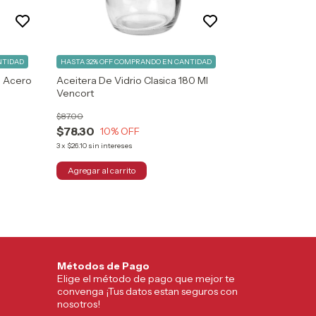
NTIDAD
HASTA 32% OFF
COMPRANDO EN CANTIDAD
e Acero
Aceitera De Vidrio Clasica 180 Ml
Vencort
$87.00
$78.30
10
% OFF
3
x
$26.10
sin intereses
Métodos de Pago
Elige el método de pago que mejor te
convenga ¡Tus datos estan seguros con
nosotros!