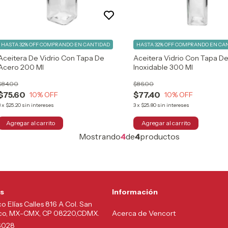
HASTA 32% OFF
COMPRANDO EN CANTIDAD
HASTA 32% OFF
COMPRANDO EN CA
Aceitera De Vidrio Con Tapa De
Aceitera Vidrio Con Tapa D
Acero 200 Ml
Inoxidable 300 Ml
$84.00
$86.00
$75.60
$77.40
10
% OFF
10
% OFF
3
x
$25.20
sin intereses
3
x
$25.80
sin intereses
Mostrando
4
de
4
productos
s
Información
co Elías Calles 816 A Col. San
lco, MX-CMX, CP 08220,CDMX.
Acerca de Vencort
6028