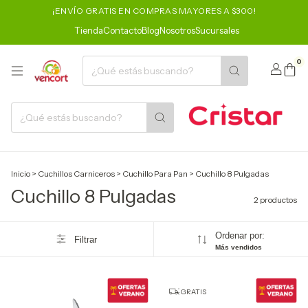
¡ENVÍO GRATIS EN COMPRAS MAYORES A $300!
Tienda
Contacto
Blog
Nosotros
Sucursales
0
Inicio
>
Cuchillos Carniceros
>
Cuchillo Para Pan
>
Cuchillo 8 Pulgadas
Cuchillo 8 Pulgadas
2 productos
Ordenar por:
Filtrar
Más vendidos
GRATIS