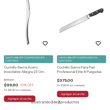
HASTA 32% OFF
COMPRANDO EN
HASTA 32% OFF
COMPRANDO EN
CANTIDAD
CANTIDAD
Cuchillo Sierra Acero
Cuchillo Sierra Para Pan
Inoxidable Allegra 23 Cm
Profesional Elite 8 Pulgadas
Vencort
$111.00
$375.00
$99.90
10
% OFF
3
x
$125.00
sin intereses
3
x
$33.30
sin intereses
Mostrando
2
de
2
productos