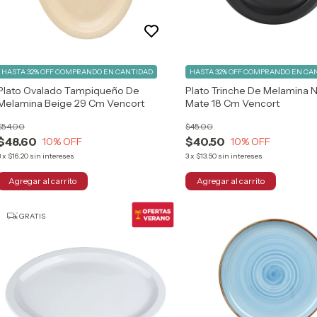
HASTA 32% OFF
COMPRANDO EN CANTIDAD
HASTA 32% OFF
COMPRANDO EN CA
Plato Ovalado Tampiqueño De
Plato Trinche De Melamina 
Melamina Beige 29 Cm Vencort
Mate 18 Cm Vencort
$54.00
$45.00
$48.60
$40.50
10
% OFF
10
% OFF
3
x
$16.20
sin intereses
3
x
$13.50
sin intereses
GRATIS