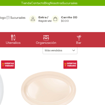
Tienda
Contacto
Blog
Nosotros
Sucursales
Entra
/
Carrito
(
0
)
logo
Sucursales
Regístrate
$0.00
Utensilios
Organización
Bar
Ordenar por