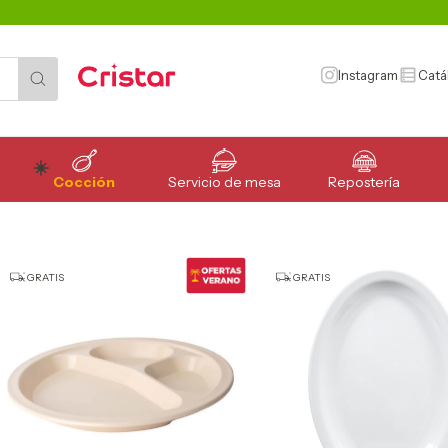
Instagram
Catá
Cocción
Servicio de mesa
Repostería
GRATIS
GRATIS