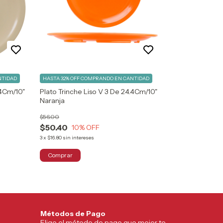
NTIDAD
HASTA 32% OFF
COMPRANDO EN CANTIDAD
.4Cm/10"
Plato Trinche Liso V 3 De 24.4Cm/10"
Naranja
$56.00
$50.40
10
% OFF
3
x
$16.80
sin intereses
Métodos de Pago
Elige el método de pago que mejor te