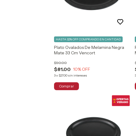
HASTA 32% OFF
COMPRANDO EN CANTIDAD
Plato Ovalados De Melamina Negra
Mate 33 Cm Vencort
$90.00
$81.00
10
% OFF
3
x
$27.00
sin intereses