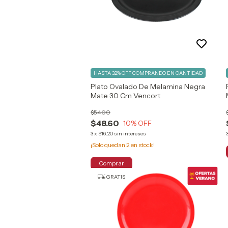
HASTA 32% OFF
COMPRANDO EN CANTIDAD
Plato Ovalado De Melamina Negra
Mate 30 Cm Vencort
$54.00
$48.60
10
% OFF
3
x
$16.20
sin intereses
¡Solo quedan
2
en stock!
GRATIS