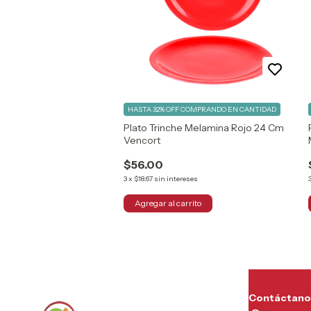
HASTA 32% OFF
COMPRANDO EN CANTIDAD
Plato Trinche Melamina Rojo 24 Cm
Vencort
$56.00
3
x
$18.67
sin intereses
Contáctano