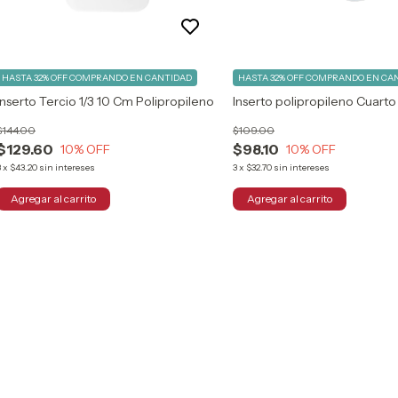
HASTA 32% OFF
COMPRANDO EN CANTIDAD
HASTA 32% OFF
COMPRANDO EN CA
Inserto Tercio 1/3 10 Cm Polipropileno
Inserto polipropileno Cuarto
$144.00
$109.00
$129.60
$98.10
10
% OFF
10
% OFF
3
x
$43.20
sin intereses
3
x
$32.70
sin intereses