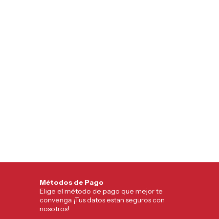
Métodos de Pago
Elige el método de pago que mejor te
convenga ¡Tus datos estan seguros con
nosotros!