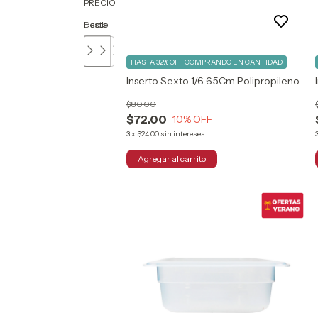
PRECIO
Desde
Hasta
HASTA 32% OFF
COMPRANDO EN CANTIDAD
Inserto Sexto 1/6 6.5Cm Polipropileno
$80.00
$72.00
10
% OFF
3
x
$24.00
sin intereses