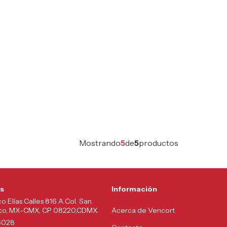
Mostrando
5
de
5
productos
s
Información
co Elías Calles 816 A Col. San
lco, MX-CMX, CP 08220,CDMX.
Acerca de Vencort
6028