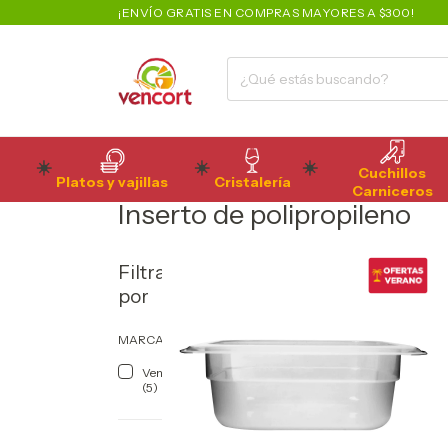
¡ENVÍO GRATIS EN COMPRAS MAYORES A $300!
Cuchillos
Platos y vajillas
Cristalería
Inicio
>
Organización
>
Insertos
>
Inserto de polipropileno
Carniceros
Inserto de polipropileno
Filtrar
por
MARCA
Vencort
(5)