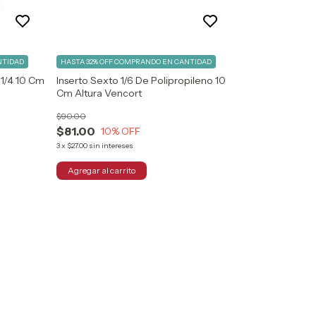
NTIDAD
HASTA 32% OFF
COMPRANDO EN CANTIDAD
 1/4 10 Cm
Inserto Sexto 1/6 De Polipropileno 10
Cm Altura Vencort
$90.00
$81.00
10
% OFF
3
x
$27.00
sin intereses