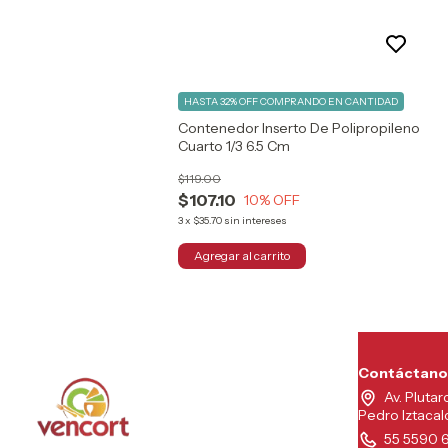
HASTA 32% OFF
COMPRANDO EN CANTIDAD
Contenedor Inserto De Polipropileno
Cuarto 1/3 6.5 Cm
$119.00
$107.10
10
% OFF
3
x
$35.70
sin intereses
Contáctano
Av. Plutar
Pedro Iztaca
55 5590 