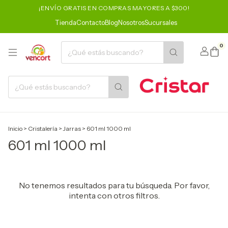
¡ENVÍO GRATIS EN COMPRAS MAYORES A $300!
Tienda
Contacto
Blog
Nosotros
Sucursales
0
Inicio
>
Cristalería
>
Jarras
>
601 ml 1000 ml
601 ml 1000 ml
No tenemos resultados para tu búsqueda. Por favor,
intenta con otros filtros.