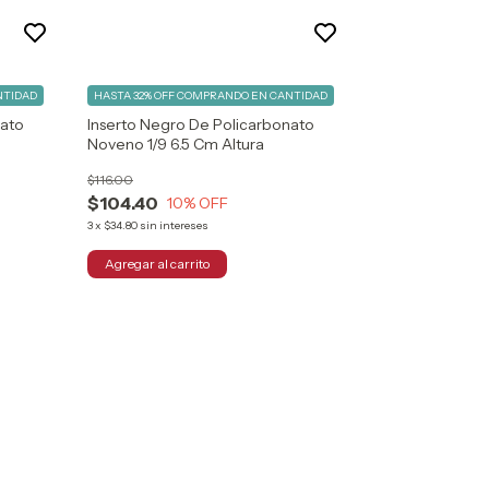
NTIDAD
HASTA 32% OFF
COMPRANDO EN CANTIDAD
nato
Inserto Negro De Policarbonato
Noveno 1/9 6.5 Cm Altura
$116.00
$104.40
10
% OFF
3
x
$34.80
sin intereses