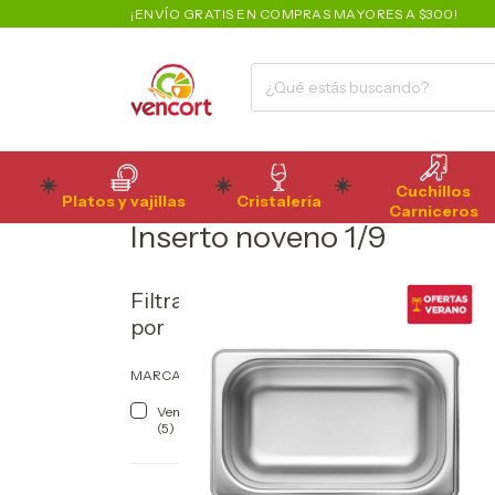
¡ENVÍO GRATIS EN COMPRAS MAYORES A $300!
Cuchillos
Platos y vajillas
Cristalería
Inicio
>
Organización
>
Insertos
>
Inserto noveno 1/9
Carniceros
Inserto noveno 1/9
Filtrar
por
MARCA
Vencort
(5)