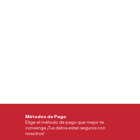
Métodos de Pago
Elige el método de pago que mejor te
convenga ¡Tus datos estan seguros con
nosotros!