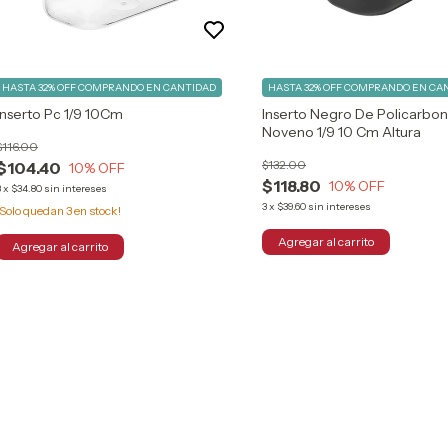
HASTA 32% OFF
COMPRANDO EN CANTIDAD
HASTA 32% OFF
COMPRANDO EN CA
Inserto Pc 1/9 10Cm
Inserto Negro De Policarbo
Noveno 1/9 10 Cm Altura
$116.00
$132.00
$104.40
10
% OFF
$118.80
10
% OFF
3
x
$34.80
sin intereses
3
x
$39.60
sin intereses
¡Solo quedan
3
en stock!