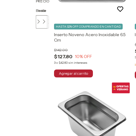
PRECIO
Desde
Hasta
HASTA 32% OFF
COMPRANDO EN CANTIDAD
Inserto Noveno Acero Inoxidable 6.5
Cm
$142.00
$127.80
10
% OFF
3
x
$42.60
sin intereses