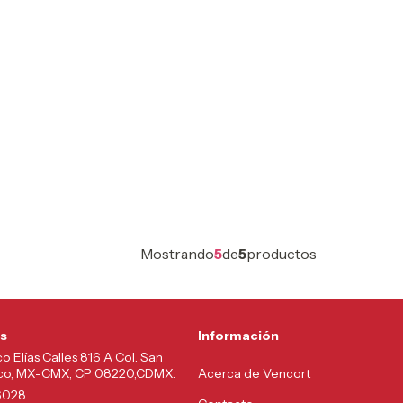
Mostrando
5
de
5
productos
s
Información
co Elías Calles 816 A Col. San
lco, MX-CMX, CP 08220,CDMX.
Acerca de Vencort
6028