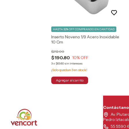
HASTA 32% OFF
COMPRANDO EN CANTIDAD
Inserto Noveno 1/9 Acero Inoxidable
10 Cm
$212.00
$190.80
10
% OFF
3
x
$63.60
sin intereses
¡Solo quedan
3
en stock!
Contáctano
Av. Plutar
Pedro Iztaca
55 5590 