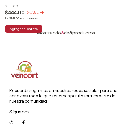
$555.00
$444.00
20
% OFF
3
x
$148.00
sin intereses
Mostrando
3
de
3
productos
Recuerda seguirnos en nuestras redes sociales para que
conozcas todo lo que tenemos par ti y formes parte de
nuestra comunidad.
Síguenos