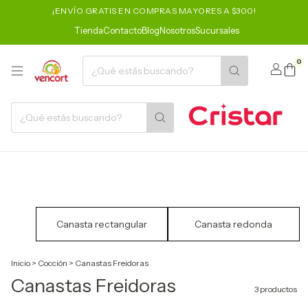
¡ENVÍO GRATIS EN COMPRAS MAYORES A $300!
Tienda
Contacto
Blog
Nosotros
Sucursales
0
Canasta rectangular
Canasta redonda
Inicio
>
Cocción
>
Canastas Freidoras
Canastas Freidoras
3 productos