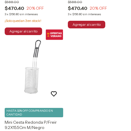
$588.00
$588.00
$470.40
$470.40
20
% OFF
20
% OFF
3
x
$156.80
sin intereses
3
x
$156.80
sin intereses
¡Solo quedan
3
en stock!
HASTA 32% OFF
COMPRANDO EN
CANTIDAD
Mini Cesta Redonda P/Freir
9.2X15.5Cm M/Negro