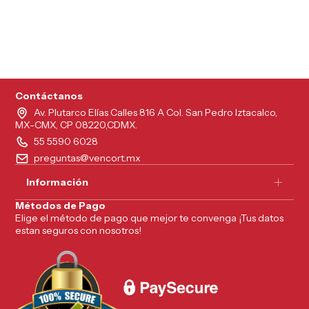
5215626249961
Contáctanos
Av. Plutarco Elías Calles 816 A Col. San Pedro Iztacalco,
MX-CMX, CP 08220,CDMX.
55 5590 6028
preguntas@vencort.mx
Información
Métodos de Pago
Elige el método de pago que mejor te convenga ¡Tus datos
estan seguros con nosotros!