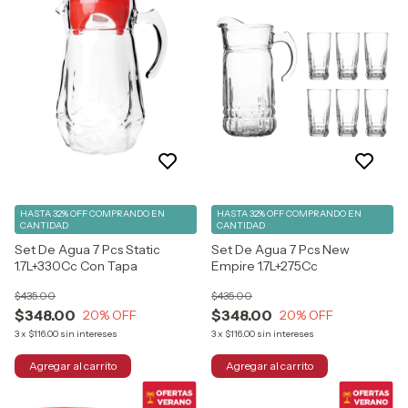
HASTA 32% OFF
COMPRANDO EN
HASTA 32% OFF
COMPRANDO EN
CANTIDAD
CANTIDAD
Set De Agua 7 Pcs Static
Set De Agua 7 Pcs New
1.7L+330Cc Con Tapa
Empire 1.7L+275Cc
$435.00
$435.00
$348.00
$348.00
20
% OFF
20
% OFF
3
x
$116.00
sin intereses
3
x
$116.00
sin intereses