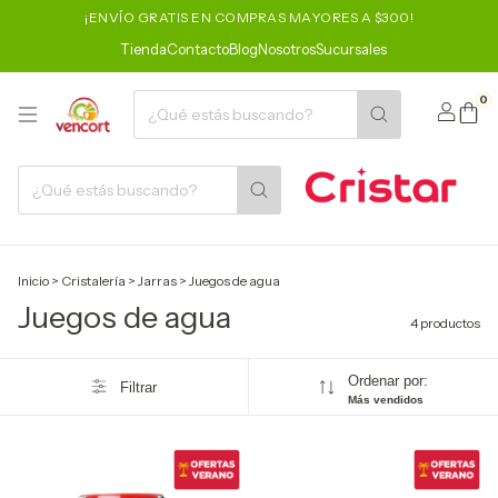
¡ENVÍO GRATIS EN COMPRAS MAYORES A $300!
Tienda
Contacto
Blog
Nosotros
Sucursales
0
Inicio
>
Cristalería
>
Jarras
>
Juegos de agua
Juegos de agua
4 productos
Ordenar por:
Filtrar
Más vendidos