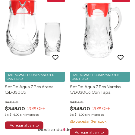
HASTA 32% OFF
COMPRANDO EN
HASTA 32% OFF
COMPRANDO EN
CANTIDAD
CANTIDAD
Set De Agua 7 Pcs Arena
Set De Agua 7 Pcs Narciss
1.5L+330Cc
1.7L+330Cc Con Tapa
$435.00
$435.00
$348.00
$348.00
20
% OFF
20
% OFF
3
x
$116.00
sin intereses
3
x
$116.00
sin intereses
¡Solo quedan
3
en stock!
Mostrando
4
de
4
productos