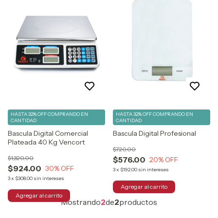
HASTA 32% OFF
COMPRANDO EN
HASTA 32% OFF
COMPRANDO EN
CANTIDAD
CANTIDAD
Bascula Digital Comercial
Bascula Digital Profesional
Plateada 40 Kg Vencort
$720.00
$1,320.00
$576.00
20
% OFF
$924.00
30
% OFF
3
x
$192.00
sin intereses
3
x
$308.00
sin intereses
Mostrando
2
de
2
productos