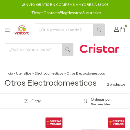
¡ENVÍO GRATIS EN COMPRAS MAYORES A $300!
Tienda
Contacto
Blog
Nosotros
Sucursales
0
Inicio
>
Utensilios
>
Electrodomesticos
>
Otros Electrodomesticos
Otros Electrodomesticos
2 productos
Ordenar por:
Filtrar
Más vendidos