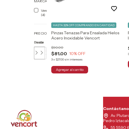
MARCA
Vencort
(4)
HASTA 32% OFF
COMPRANDO EN CANTIDAD
Pinzas Tenazas Para Ensalada Hielos
PRECIO
Acero Inoxidable Vencort
Desde
Hasta
$90.00
$81.00
10
% OFF
3
x
$27.00
sin intereses
Contáctano
Av. Plutar
Pedro Iztaca
55 5590 