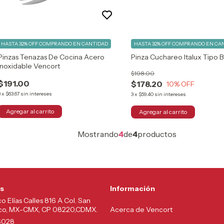
HASTA 32% OFF
COMPRANDO EN CANTIDAD
HASTA 32% OFF
COMPRANDO EN CA
Pinzas Tenazas De Cocina Acero
Pinza Cuchareo Italux Tipo 
Inoxidable Vencort
$198.00
$191.00
$178.20
10
% OFF
3
x
$63.67
sin intereses
3
x
$59.40
sin intereses
Mostrando
4
de
4
productos
s
Información
co Elías Calles 816 A Col. San
lco, MX-CMX, CP 08220,CDMX.
Acerca de Vencort
6028