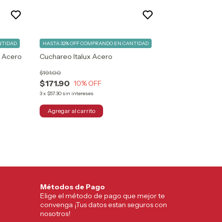
NTIDAD
HASTA 32% OFF
COMPRANDO EN CANTIDAD
B Acero
Cuchareo Italux Acero
$191.00
$171.90
10
% OFF
3
x
$57.30
sin intereses
Métodos de Pago
Elige el método de pago que mejor te
convenga ¡Tus datos estan seguros con
nosotros!