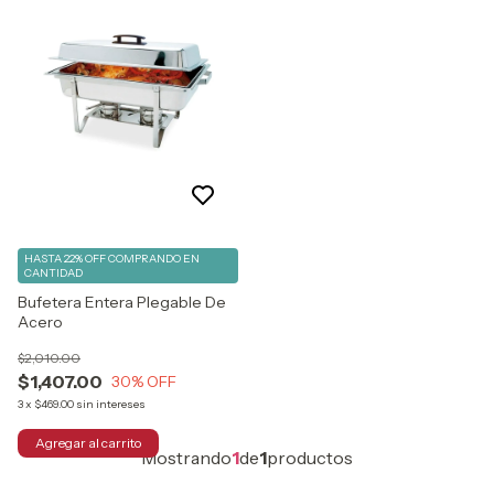
HASTA 22% OFF
COMPRANDO EN
CANTIDAD
Bufetera Entera Plegable De
Acero
$2,010.00
$1,407.00
30
% OFF
3
x
$469.00
sin intereses
Mostrando
1
de
1
productos