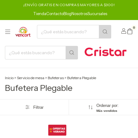
¡ENVÍO GRATIS EN COMPRAS MAYORES A $300!
Tienda
Contacto
Blog
Nosotros
Sucursales
0
Inicio
>
Servicio de mesa
>
Bufeteras
>
Bufetera Plegable
Bufetera Plegable
Ordenar por:
Filtrar
Más vendidos