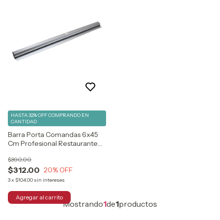
HASTA 32% OFF
COMPRANDO EN
CANTIDAD
Barra Porta Comandas 6x45
Cm Profesional Restaurante
Chica
$390.00
$312.00
20
% OFF
3
x
$104.00
sin intereses
Mostrando
1
de
1
productos