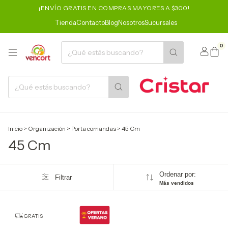
¡ENVÍO GRATIS EN COMPRAS MAYORES A $300!
Tienda
Contacto
Blog
Nosotros
Sucursales
0
Inicio
>
Organización
>
Porta comandas
>
45 Cm
45 Cm
Ordenar por:
Filtrar
Más vendidos
GRATIS