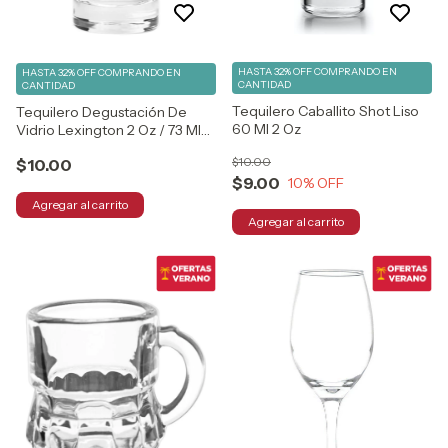
HASTA 32% OFF
COMPRANDO EN
HASTA 32% OFF
COMPRANDO EN
CANTIDAD
CANTIDAD
Tequilero Caballito Shot Liso
Tequilero Degustación De
60 Ml 2 Oz
Vidrio Lexington 2 Oz / 73 Ml
Cristar
$10.00
$10.00
$9.00
10
% OFF