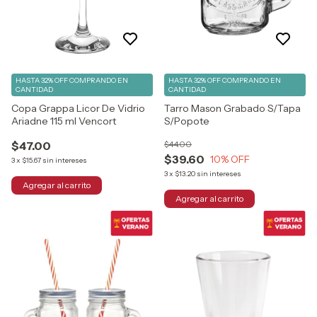
HASTA 32% OFF
COMPRANDO EN
HASTA 32% OFF
COMPRANDO EN
CANTIDAD
CANTIDAD
Copa Grappa Licor De Vidrio
Tarro Mason Grabado S/Tapa
Ariadne 115 ml Vencort
S/Popote
$47.00
$44.00
$39.60
10
% OFF
3
x
$15.67
sin intereses
3
x
$13.20
sin intereses