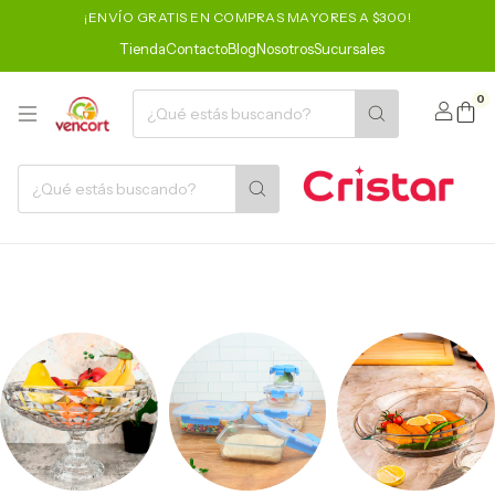
¡ENVÍO GRATIS EN COMPRAS MAYORES A $300!
Tienda
Contacto
Blog
Nosotros
Sucursales
0