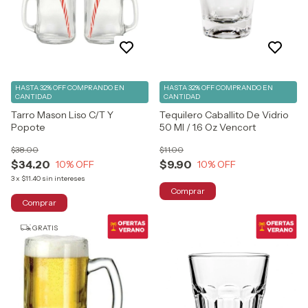
HASTA 32% OFF
COMPRANDO EN
HASTA 32% OFF
COMPRANDO EN
CANTIDAD
CANTIDAD
Tarro Mason Liso C/T Y
Tequilero Caballito De Vidrio
Popote
50 Ml / 1.6 Oz Vencort
$38.00
$11.00
$34.20
$9.90
10
% OFF
10
% OFF
3
x
$11.40
sin intereses
GRATIS