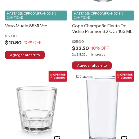
HASTA 32% OFF
COMPRANDO EN
HASTA 32% OFF
COMPRANDO EN
CANTIDAD
CANTIDAD
Vaso Muela 85Ml Vtc
Copa Champaña Flauta De
Vidrio Premier 6.2 Oz / 183 Ml
$12.00
Cristar
$25.00
$10.80
10
% OFF
$22.50
10
% OFF
2
x
$11.25
sin intereses
GRATIS