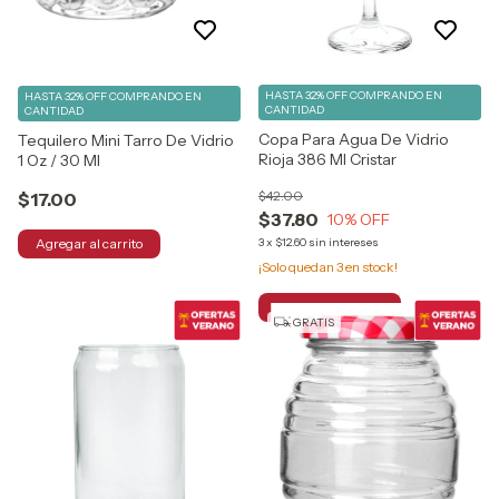
HASTA 32% OFF
COMPRANDO EN
HASTA 32% OFF
COMPRANDO EN
CANTIDAD
CANTIDAD
Copa Para Agua De Vidrio
Tequilero Mini Tarro De Vidrio
Rioja 386 Ml Cristar
1 Oz / 30 Ml
$42.00
$17.00
$37.80
10
% OFF
3
x
$12.60
sin intereses
¡Solo quedan
3
en stock!
GRATIS