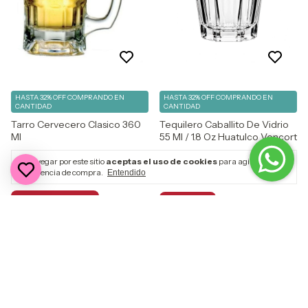
HASTA 32% OFF
COMPRANDO EN
HASTA 32% OFF
COMPRANDO EN
CANTIDAD
CANTIDAD
Tarro Cervecero Clasico 360
Tequilero Caballito De Vidrio
Ml
55 Ml / 1.8 Oz Huatulco Vencort
$51.00
$9.00
Al navegar por este sitio
aceptas el uso de cookies
para agilizar tu
$8.10
experiencia de compra.
10
% OFF
Entendido
3
x
$17.00
sin intereses