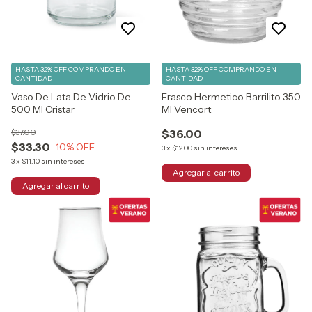
HASTA 32% OFF
COMPRANDO EN
HASTA 32% OFF
COMPRANDO EN
CANTIDAD
CANTIDAD
Vaso De Lata De Vidrio De
Frasco Hermetico Barrilito 350
500 Ml Cristar
Ml Vencort
$37.00
$36.00
$33.30
10
% OFF
3
x
$12.00
sin intereses
3
x
$11.10
sin intereses