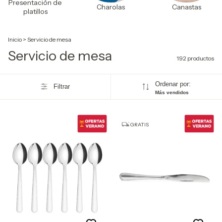
Presentación de
Charolas
Canastas
platillos
Inicio
>
Servicio de mesa
Servicio de mesa
192 productos
Ordenar por:
Filtrar
Más vendidos
GRATIS