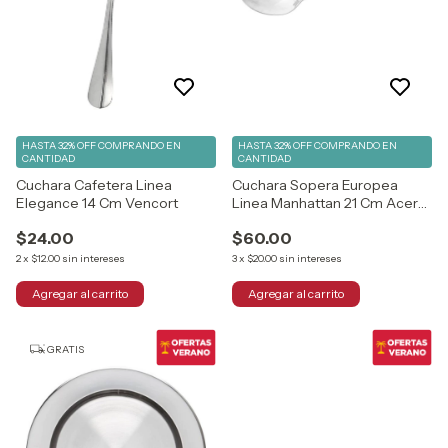
HASTA 32% OFF
COMPRANDO EN
HASTA 32% OFF
COMPRANDO EN
CANTIDAD
CANTIDAD
Cuchara Cafetera Linea
Cuchara Sopera Europea
Elegance 14 Cm Vencort
Linea Manhattan 21 Cm Acero
18/10 Vencort
$24.00
$60.00
2
x
$12.00
sin intereses
3
x
$20.00
sin intereses
GRATIS