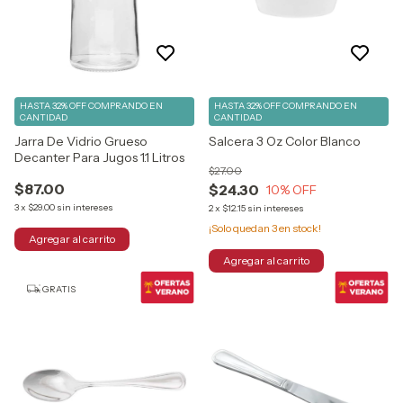
HASTA 32% OFF
COMPRANDO EN
HASTA 32% OFF
COMPRANDO EN
CANTIDAD
CANTIDAD
Jarra De Vidrio Grueso
Salcera 3 Oz Color Blanco
Decanter Para Jugos 1.1 Litros
$27.00
$87.00
$24.30
10
% OFF
3
x
$29.00
sin intereses
2
x
$12.15
sin intereses
¡Solo quedan
3
en stock!
GRATIS