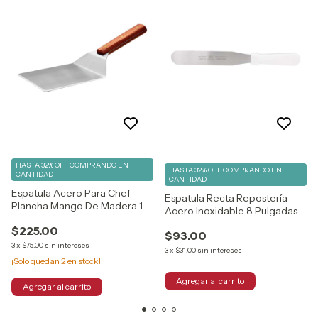
HASTA 32% OFF
COMPRANDO EN
HASTA 32% OFF
COMPRANDO EN
CANTIDAD
CANTIDAD
Espatula Acero Para Chef
Espatula Recta Repostería
Plancha Mango De Madera 12
Acero Inoxidable 8 Pulgadas
X 33 Cm
$225.00
$93.00
3
x
$75.00
sin intereses
3
x
$31.00
sin intereses
¡Solo quedan
2
en stock!