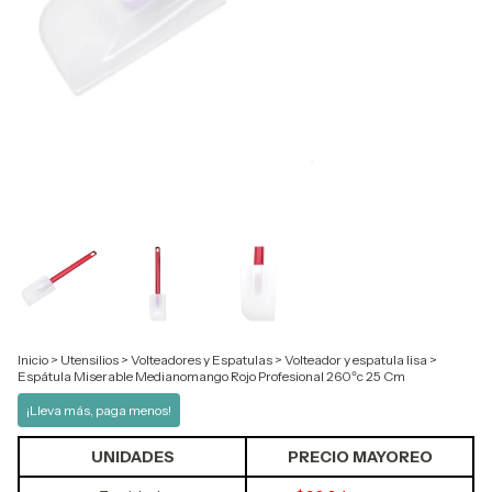
Inicio
>
Utensilios
>
Volteadores y Espatulas
>
Volteador y espatula lisa
>
Espátula Miserable Medianomango Rojo Profesional 260ºc 25 Cm
¡Lleva más, paga menos!
UNIDADES
PRECIO MAYOREO