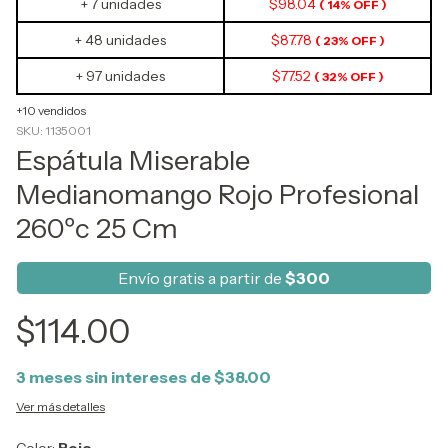
+ 7 unidades
$98.04
( 14% OFF )
+ 48 unidades
$87.78
( 23% OFF )
+ 97 unidades
$77.52
( 32% OFF )
+10 vendidos
SKU:
1135001
Espátula Miserable
Medianomango Rojo Profesional
260ºc 25 Cm
Envío gratis a partir de
$300
$114.00
3
meses sin intereses de
$38.00
Ver más detalles
Color:
Rojo