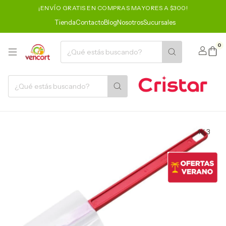
¡ENVÍO GRATIS EN COMPRAS MAYORES A $300!
Tienda
Contacto
Blog
Nosotros
Sucursales
0
1
/
3