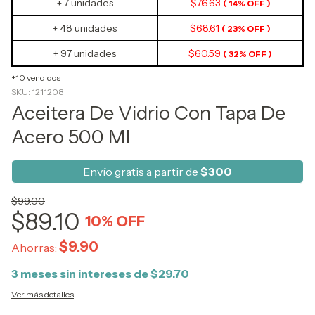
+ 7 unidades
$76.63
( 14% OFF )
+ 48 unidades
$68.61
( 23% OFF )
+ 97 unidades
$60.59
( 32% OFF )
+10 vendidos
SKU:
1211208
Aceitera De Vidrio Con Tapa De
Acero 500 Ml
Envío gratis a partir de
$300
$99.00
$89.10
10
% OFF
$9.90
Ahorras:
3
meses sin intereses de
$29.70
Ver más detalles