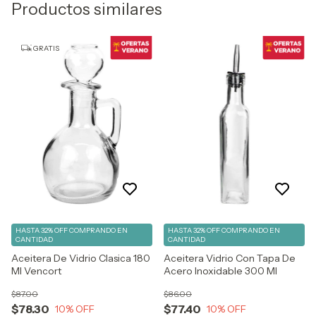
Productos similares
GRATIS
HASTA 32% OFF
COMPRANDO EN
HASTA 32% OFF
COMPRANDO EN
CANTIDAD
CANTIDAD
Aceitera De Vidrio Clasica 180
Aceitera Vidrio Con Tapa De
Ml Vencort
Acero Inoxidable 300 Ml
$87.00
$86.00
$78.30
$77.40
10
% OFF
10
% OFF