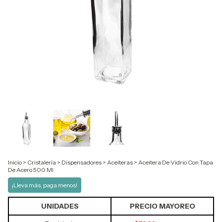
Inicio
>
Cristalería
>
Dispensadores
>
Aceiteras
>
Aceitera De Vidrio Con Tapa
De Acero 500 Ml
¡Lleva más, paga menos!
UNIDADES
PRECIO MAYOREO