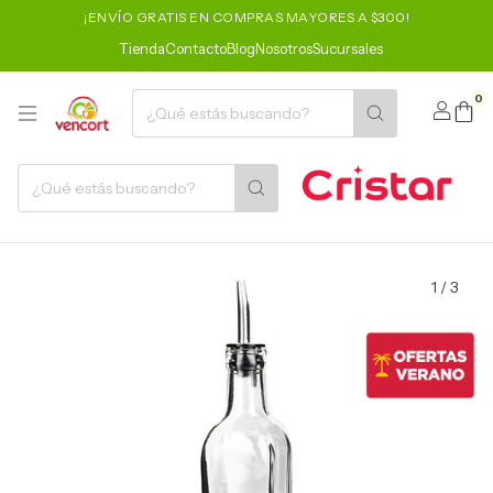
¡ENVÍO GRATIS EN COMPRAS MAYORES A $300!
Tienda
Contacto
Blog
Nosotros
Sucursales
0
1
/
3