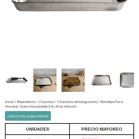
Inicio
>
Repostería
>
Charolas
>
Charolas rectangulares
>
Bandeja Para
Hornear Acero Inoxidable 3.4 Litros Vencort
¡Lleva más, paga menos!
UNIDADES
PRECIO MAYOREO