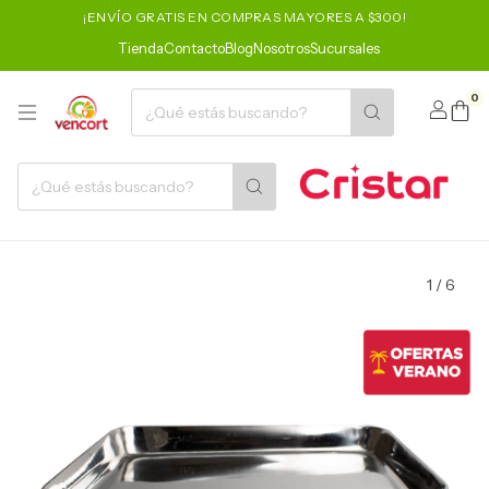
¡ENVÍO GRATIS EN COMPRAS MAYORES A $300!
Tienda
Contacto
Blog
Nosotros
Sucursales
0
1
/
6