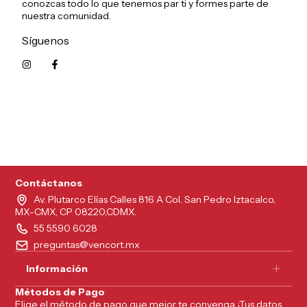
conozcas todo lo que tenemos par ti y formes parte de
nuestra comunidad.
Síguenos
5215626249961
Contáctanos
Av. Plutarco Elías Calles 816 A Col. San Pedro Iztacalco,
MX-CMX, CP 08220,CDMX.
55 5590 6028
preguntas@vencort.mx
Información
Métodos de Pago
Elige el método de pago que mejor te convenga ¡Tus datos