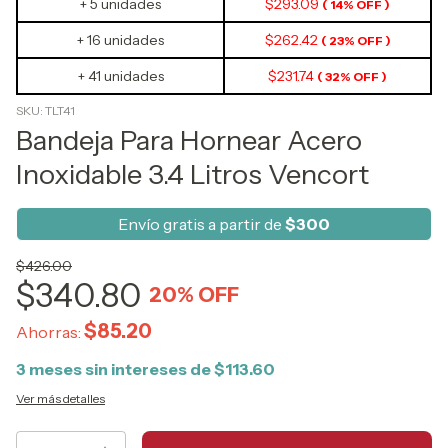
+ 5 unidades
$293.09
( 14% OFF )
+ 16 unidades
$262.42
( 23% OFF )
+ 41 unidades
$231.74
( 32% OFF )
SKU:
TLT41
Bandeja Para Hornear Acero
Inoxidable 3.4 Litros Vencort
Envío gratis a partir de
$300
$426.00
$340.80
20
% OFF
$85.20
Ahorras:
3
meses sin intereses de
$113.60
Ver más detalles