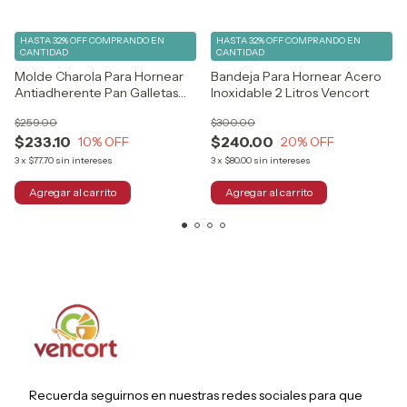
HASTA 32% OFF
COMPRANDO EN
HASTA 32% OFF
COMPRANDO EN
CANTIDAD
CANTIDAD
Molde Charola Para Hornear
Bandeja Para Hornear Acero
Antiadherente Pan Galletas
Inoxidable 2 Litros Vencort
3.8 L Color Negro
$259.00
$300.00
$233.10
$240.00
10
% OFF
20
% OFF
3
x
$77.70
sin intereses
3
x
$80.00
sin intereses
Recuerda seguirnos en nuestras redes sociales para que