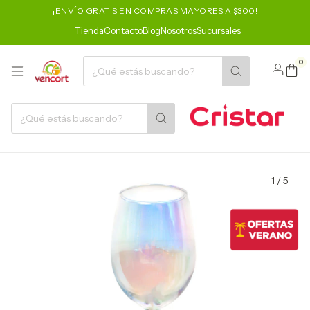
¡ENVÍO GRATIS EN COMPRAS MAYORES A $300!
Tienda
Contacto
Blog
Nosotros
Sucursales
0
1
/
5