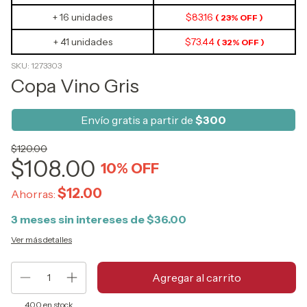
+ 16 unidades
$83.16
( 23% OFF )
+ 41 unidades
$73.44
( 32% OFF )
SKU:
1273303
Copa Vino Gris
Envío gratis a partir de
$300
$120.00
$108.00
10
% OFF
$12.00
Ahorras:
3
meses sin intereses de
$36.00
Ver más detalles
400
en stock