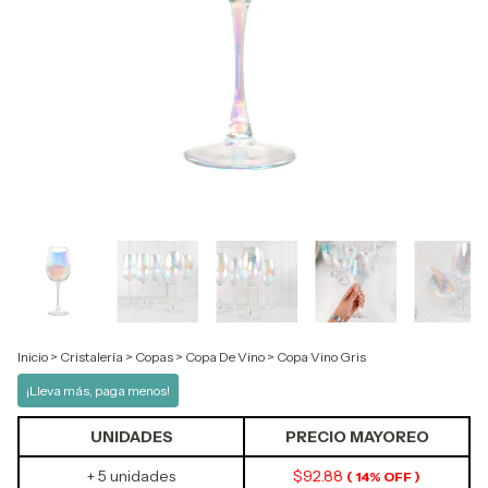
Inicio
>
Cristalería
>
Copas
>
Copa De Vino
>
Copa Vino Gris
¡Lleva más, paga menos!
UNIDADES
PRECIO MAYOREO
+ 5 unidades
$92.88
( 14% OFF )