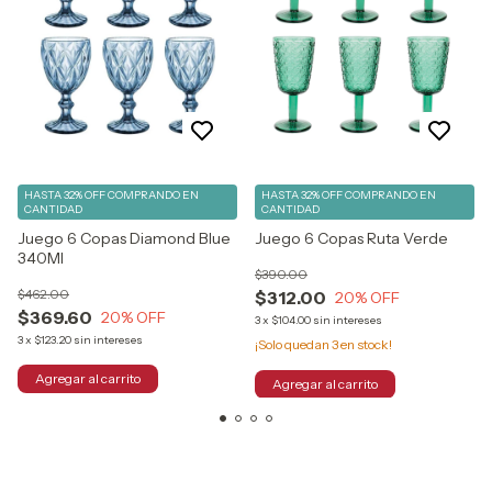
HASTA 32% OFF
COMPRANDO EN
HASTA 32% OFF
COMPRANDO EN
CANTIDAD
CANTIDAD
Juego 6 Copas Diamond Blue
Juego 6 Copas Ruta Verde
340Ml
$390.00
$462.00
$312.00
20
% OFF
$369.60
20
% OFF
3
x
$104.00
sin intereses
3
x
$123.20
sin intereses
¡Solo quedan
3
en stock!