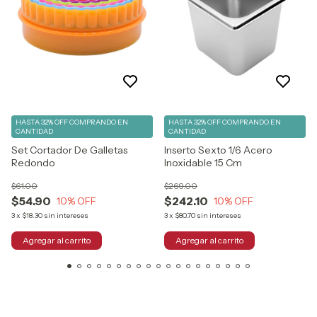
HASTA 32% OFF
COMPRANDO EN
HASTA 32% OFF
COMPRANDO EN
CANTIDAD
CANTIDAD
Set Cortador De Galletas
Inserto Sexto 1/6 Acero
Redondo
Inoxidable 15 Cm
$61.00
$269.00
$54.90
$242.10
10
% OFF
10
% OFF
3
x
$18.30
sin intereses
3
x
$80.70
sin intereses