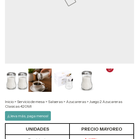
Inicio
>
Servicio de mesa
>
Salseras
>
Azucareras
>
Juego 2 Azucareras
Clasicas 420Ml
¡Lleva más, paga menos!
UNIDADES
PRECIO MAYOREO