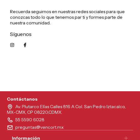
Recuerda seguirnos en nuestras redes sociales para que
conozcas todo lo que tenemos par ti y formes parte de
nuestra comunidad.
Síguenos
5215626249961
Contáctanos
Av. Plutarco Elías Calles 816 A Col. San Pedro Iztacalco,
MX-CMX, CP 08220,CDMX.
55 5590 6028
preguntas@vencort.mx
Información