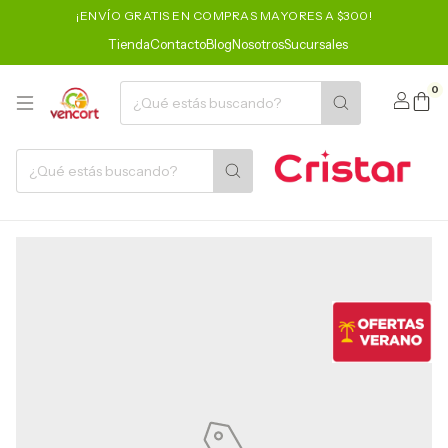
¡ENVÍO GRATIS EN COMPRAS MAYORES A $300!
Tienda
Contacto
Blog
Nosotros
Sucursales
0