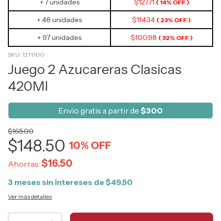
+ 7 unidades
$127.71
( 14% OFF )
+ 48 unidades
$114.34
( 23% OFF )
+ 97 unidades
$100.98
( 32% OFF )
SKU:
1211100
Juego 2 Azucareras Clasicas
420Ml
Envío gratis a partir de
$300
$165.00
$148.50
10
% OFF
$16.50
Ahorras:
3
meses sin intereses de
$49.50
Ver más detalles