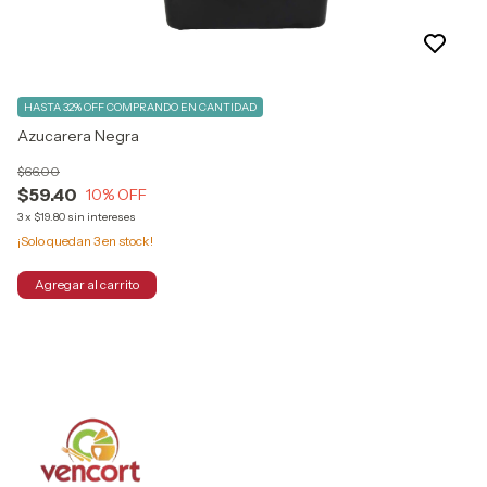
HASTA 32% OFF
COMPRANDO EN CANTIDAD
Azucarera Negra
$66.00
$59.40
10
% OFF
3
x
$19.80
sin intereses
¡Solo quedan
3
en stock!