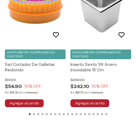
HASTA 32% OFF
COMPRANDO EN
HASTA 32% OFF
COMPRANDO EN
CANTIDAD
CANTIDAD
Set Cortador De Galletas
Inserto Sexto 1/6 Acero
Redondo
Inoxidable 15 Cm
$61.00
$269.00
$54.90
$242.10
10
% OFF
10
% OFF
3
x
$18.30
sin intereses
3
x
$80.70
sin intereses