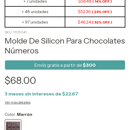
+ 7 unidades
$58.48
( 14% OFF )
+ 48 unidades
$52.36
( 23% OFF )
+ 97 unidades
$46.24
( 32% OFF )
SKU:
1105041
Molde De Silicon Para Chocolates
Números
Envío gratis a partir de
$300
$68.00
3
meses sin intereses de
$22.67
Ver más detalles
Color:
Marrón