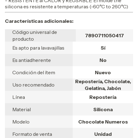
- RESISTENTE al CALOR y REUSABLE: El molde the
silicona es resistente a temperaturas (-60°C to 260°C)
Características adicionales:
Código universal de
7890711050417
producto
Es apto para lavavajillas
Sí
Es antiadherente
No
Condición del ítem
Nuevo
Repostería, Chocolate,
Uso recomendado
Gelatina, Jabón
Línea
Repostería
Material
Silicona
Modelo
Chocolate Numeros
Formato de venta
Unidad