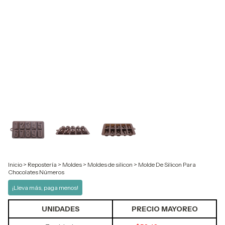
Inicio
>
Repostería
>
Moldes
>
Moldes de silicon
>
Molde De Silicon Para
Chocolates Números
¡Lleva más, paga menos!
UNIDADES
PRECIO MAYOREO