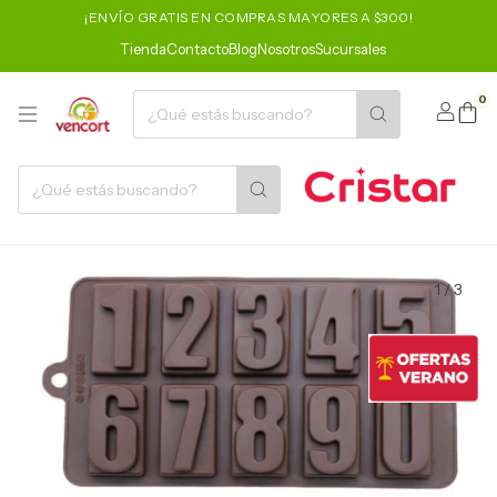
¡ENVÍO GRATIS EN COMPRAS MAYORES A $300!
Tienda
Contacto
Blog
Nosotros
Sucursales
0
1
/
3