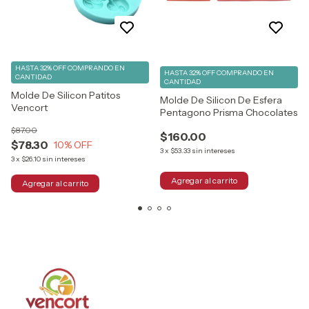
HASTA 32% OFF
COMPRANDO EN
HASTA 32% OFF
COMPRANDO EN
CANTIDAD
CANTIDAD
Molde De Silicon Patitos
Molde De Silicon De Esfera
Vencort
Pentagono Prisma Chocolates
$87.00
$160.00
$78.30
10
% OFF
3
x
$53.33
sin intereses
3
x
$26.10
sin intereses