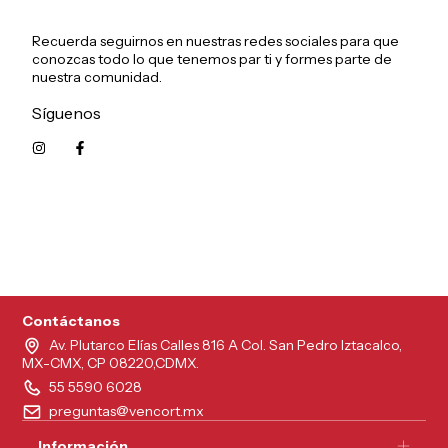
Recuerda seguirnos en nuestras redes sociales para que
conozcas todo lo que tenemos par ti y formes parte de
nuestra comunidad.
Síguenos
5215626249961
Contáctanos
Av. Plutarco Elías Calles 816 A Col. San Pedro Iztacalco,
MX-CMX, CP 08220,CDMX.
55 5590 6028
preguntas@vencort.mx
Información