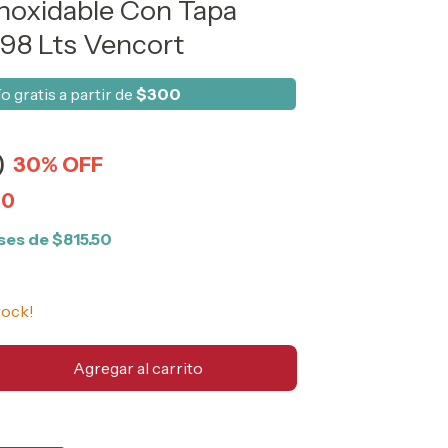
Inoxidable Con Tapa
 98 Lts Vencort
o gratis a partir de
$300
0
30
% OFF
50
eses de
$815.50
tock!