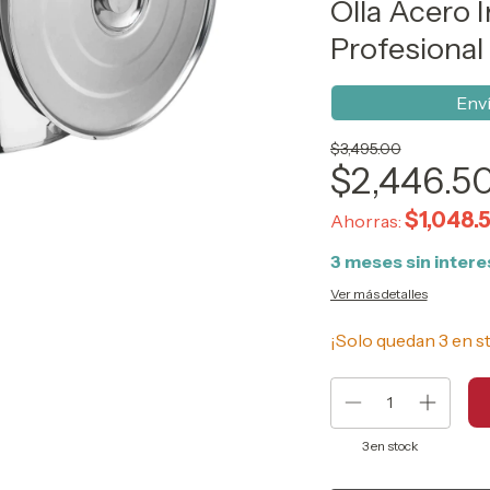
Olla Acero 
Profesional
Enví
$3,495.00
$2,446.5
$1,048.
Ahorras:
3
meses sin inter
Ver más detalles
¡Solo quedan
3
en s
3
en stock