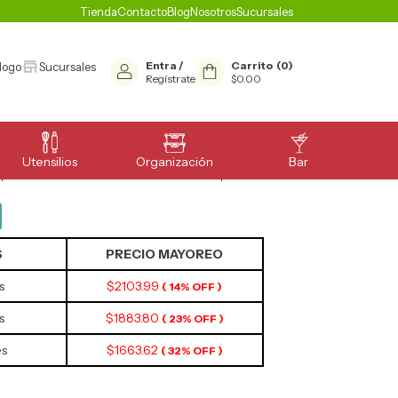
Tienda
Contacto
Blog
Nosotros
Sucursales
Entra
/
Carrito
(
0
)
logo
Sucursales
Regístrate
$0.00
Utensilios
Organización
Bar
aporeras
>
Ollas
>
Olla Acero Inoxidable Con Tapa
S
PRECIO MAYOREO
s
$2103.99
( 14% OFF )
s
$1883.80
( 23% OFF )
es
$1663.62
( 32% OFF )