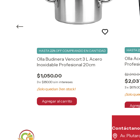
 CANTIDAD
HASTA 2
HASTA 22% OFF
COMPRANDO EN CANTIDAD
uccion Acero
Olla Ac
Olla Budinera Vencort 3 L Acero
lor Plateado
Profesi
Inoxidable Profesional 20cm
$2,910.
$1,050.00
$2,03
3
x
$350.00
sin intereses
3
x
$679.0
¡Solo quedan
3
en stock!
¡Solo qu
Contáctano
Av. Plutar