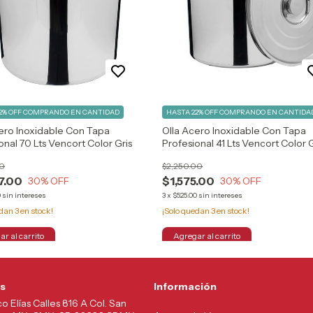
2% OFF
COMPRANDO EN CANTIDAD
HASTA 22% OFF
COMPRANDO EN CANTIDA
ero Inoxidable Con Tapa
Olla Acero Inoxidable Con Tapa
onal 70 Lts Vencort Color Gris
Profesional 41 Lts Vencort Color G
00
$2,250.00
7.00
$1,575.00
30
% OFF
30
% OFF
0
sin intereses
3
x
$525.00
sin intereses
edan
3
en stock!
¡Solo quedan
3
en stock!
s
Información
co Elías Calles 816 A Col. San