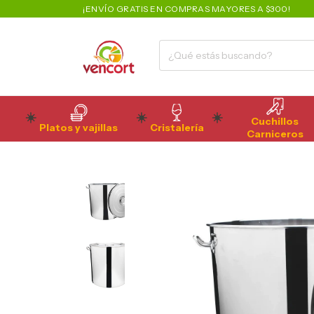
¡ENVÍO GRATIS EN COMPRAS MAYORES A $300!
Cuchillos
Platos y vajillas
Cristalería
Carniceros