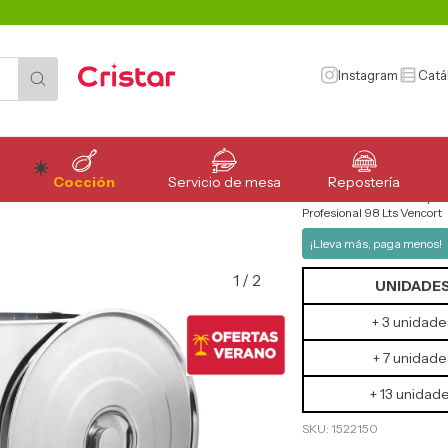
Instagram
Catá
Cocción
Servicio de mesa
Repostería
Inicio
>
Cocción
>
Ollas y V
Profesional 98 Lts Vencort
¡Lleva más, paga menos!
1
/
2
UNIDADE
+ 3 unidade
+ 7 unidade
+ 13 unidad
SKU:
1522150