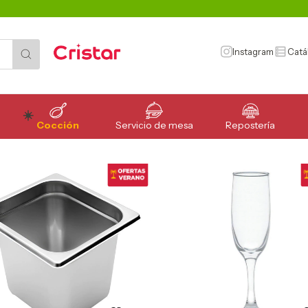
Instagram
Catá
no existe.
Cocción
Servicio de mesa
Repostería