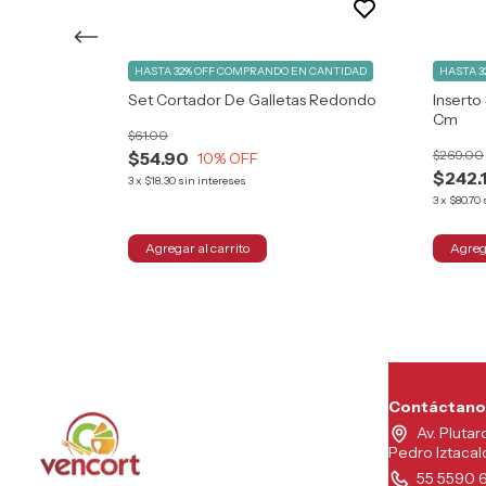
HASTA 32% OFF
COMPRANDO EN CANTIDAD
HASTA 3
 CANTIDAD
Set Cortador De Galletas Redondo
Inserto
o Para Jardín
Cm
$61.00
$269.00
$54.90
10
% OFF
$242.
3
x
$18.30
sin intereses
3
x
$80.70
Contáctano
Av. Plutar
Pedro Iztaca
55 5590 