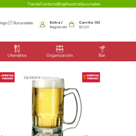
Tienda
Contacto
Blog
Nosotros
Sucursales
Entra
/
Carrito
(
0
)
logo
Sucursales
Regístrate
$0.00
Utensilios
Organización
Bar
GRATIS