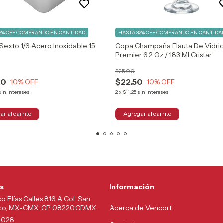
2% OFF
COMPRANDO EN CANTIDAD
HASTA 32% OFF
COMPRANDO EN CANTIDA
 Sexto 1/6 Acero Inoxidable 15
Copa Champaña Flauta De Vidri
Premier 6.2 Oz / 183 Ml Cristar
$25.00
10
$22.50
10
% OFF
10
% OFF
sin intereses
2
x
$11.25
sin intereses
s
Información
co Elías Calles 816 A Col. San
lco, MX-CMX, CP 08220,CDMX.
Acerca de Vencort
6028