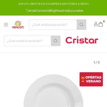
¡ENVÍO GRATIS EN COMPRAS MAYORES A $300!
Tienda
Contacto
Blog
Nosotros
Sucursales
0
1
/
3