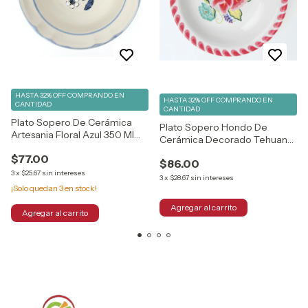
HASTA 32% OFF
COMPRANDO EN
HASTA 32% OFF
COMPRANDO EN
CANTIDAD
CANTIDAD
Plato Sopero De Cerámica
Plato Sopero Hondo De
Artesania Floral Azul 350 Ml
Cerámica Decorado Tehuana
Santa Anita
350 Ml Santa Anita
$77.00
$86.00
3
x
$25.67
sin intereses
3
x
$28.67
sin intereses
¡Solo quedan
3
en stock!