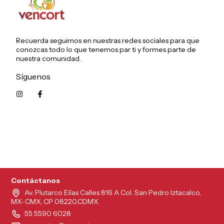
Recuerda seguirnos en nuestras redes sociales para que
conozcas todo lo que tenemos par ti y formes parte de
nuestra comunidad.
Síguenos
5215626249961
Contáctanos
Av. Plutarco Elías Calles 816 A Col. San Pedro Iztacalco,
MX-CMX, CP 08220,CDMX.
55 5590 6028