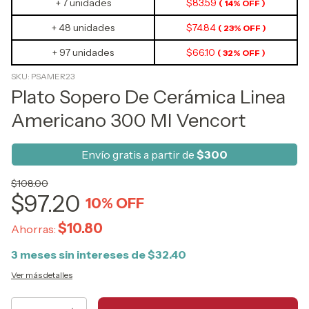
+ 7 unidades
$83.59
( 14% OFF )
+ 48 unidades
$74.84
( 23% OFF )
+ 97 unidades
$66.10
( 32% OFF )
SKU:
PSAMER23
Plato Sopero De Cerámica Linea
Americano 300 Ml Vencort
Envío gratis a partir de
$300
$108.00
$97.20
10
% OFF
$10.80
Ahorras:
3
meses sin intereses de
$32.40
Ver más detalles