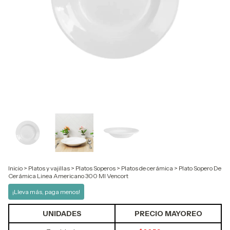
Inicio
>
Platos y vajillas
>
Platos Soperos
>
Platos de cerámica
>
Plato Sopero De
Cerámica Linea Americano 300 Ml Vencort
¡Lleva más, paga menos!
UNIDADES
PRECIO MAYOREO