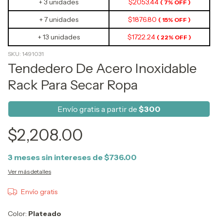
+ 3 unidades
$2053.44
( 7% OFF )
+ 7 unidades
$1876.80
( 15% OFF )
+ 13 unidades
$1722.24
( 22% OFF )
SKU:
1491031
Tendedero De Acero Inoxidable
Rack Para Secar Ropa
Envío gratis a partir de
$300
$2,208.00
3
meses sin intereses de
$736.00
Ver más detalles
Envío gratis
Color:
Plateado