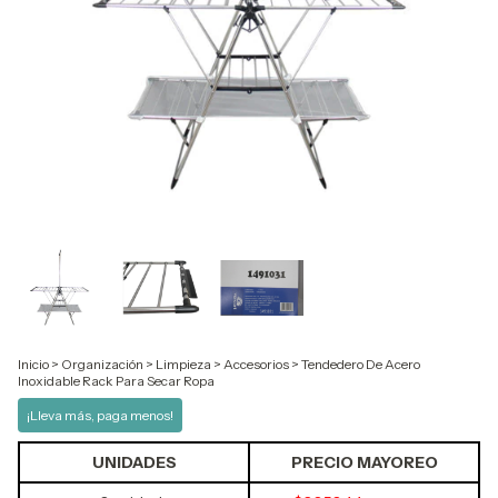
Inicio
>
Organización
>
Limpieza
>
Accesorios
>
Tendedero De Acero
Inoxidable Rack Para Secar Ropa
¡Lleva más, paga menos!
UNIDADES
PRECIO MAYOREO