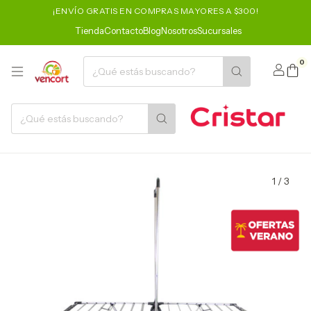
¡ENVÍO GRATIS EN COMPRAS MAYORES A $300!
Tienda
Contacto
Blog
Nosotros
Sucursales
0
1
/
3