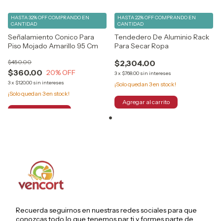
HASTA 32% OFF
COMPRANDO EN
HASTA 22% OFF
COMPRANDO EN
CANTIDAD
CANTIDAD
Señalamiento Conico Para
Tendedero De Aluminio Rack
Piso Mojado Amarillo 95 Cm
Para Secar Ropa
$450.00
$2,304.00
$360.00
20
% OFF
3
x
$768.00
sin intereses
3
x
$120.00
sin intereses
¡Solo quedan
3
en stock!
¡Solo quedan
3
en stock!
Recuerda seguirnos en nuestras redes sociales para que
conozcas todo lo que tenemos par ti y formes parte de