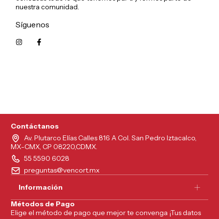
nuestra comunidad.
Síguenos
5215626249961
Contáctanos
Av. Plutarco Elías Calles 816 A Col. San Pedro Iztacalco,
MX-CMX, CP 08220,CDMX.
55 5590 6028
preguntas@vencort.mx
Información
Métodos de Pago
Elige el método de pago que mejor te convenga ¡Tus datos