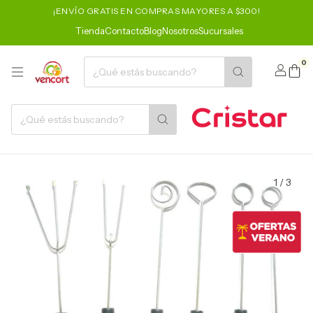
¡ENVÍO GRATIS EN COMPRAS MAYORES A $300!
Tienda
Contacto
Blog
Nosotros
Sucursales
0
1
/
3