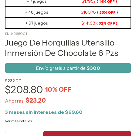
+ 7 juegos
$179.57
( 14% OFF )
+ 48 juegos
$160.78
( 23% OFF )
+ 97 juegos
$141.98
( 32% OFF )
SKU:
566001
Juego De Horquillas Utensilio
Inmersión De Chocolate 6 Pzs
Envío gratis a partir de
$300
$232.00
$208.80
10
% OFF
$23.20
Ahorras:
3
meses sin intereses de
$69.60
Ver más detalles