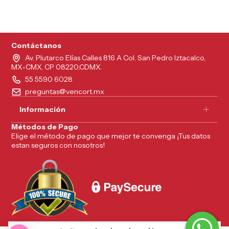
5215626249961
Contáctanos
Av. Plutarco Elías Calles 816 A Col. San Pedro Iztacalco,
MX-CMX, CP 08220,CDMX.
55 5590 6028
preguntas@vencort.mx
Información
Métodos de Pago
Elige el método de pago que mejor te convenga ¡Tus datos
estan seguros con nosotros!