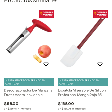
Productos similares
HASTA 32% OFF
COMPRANDO EN
HASTA 32% OFF
COMPRANDO EN
CANTIDAD
CANTIDAD
Descorazonador De Manzana
Espatula Miserable De Silicon
Frutas Acero Inoxidable
Profesional Mango Rojo 35
Vencort
Cm
$98.00
$138.00
3
x
$32.67
sin intereses
3
x
$46.00
sin intereses