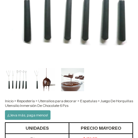
Inicio
>
Repostería
>
Utensilios para decorar
>
Espatulas
>
Juego De Horquillas
Utensilio Inmersión De Chocolate 6 Pzs
¡Lleva más, paga menos!
UNIDADES
PRECIO MAYOREO